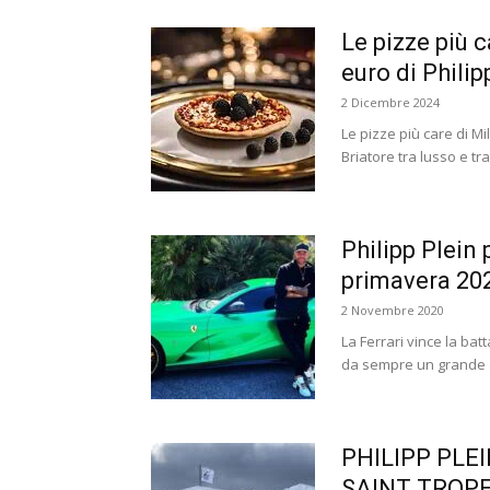
Le pizze più c
euro di Philipp
2 Dicembre 2024
Le pizze più care di Mi
Briatore tra lusso e tr
Philipp Plein 
primavera 202
2 Novembre 2020
La Ferrari vince la bat
da sempre un grande ap
PHILIPP PLE
SAINT TROP