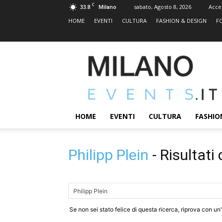
C
33.8
sabato, Agosto 8, 2026
Acce
Milano
HOME
EVENTI
CULTURA
FASHION & DESIGN
F
MILANOEVENTS.IT
|
News
2.0
ed
Eventi
HOME
EVENTI
CULTURA
FASHIO
a
Milano
Philipp Plein
-
Risultati 
Se non sei stato felice di questa ricerca, riprova con un'