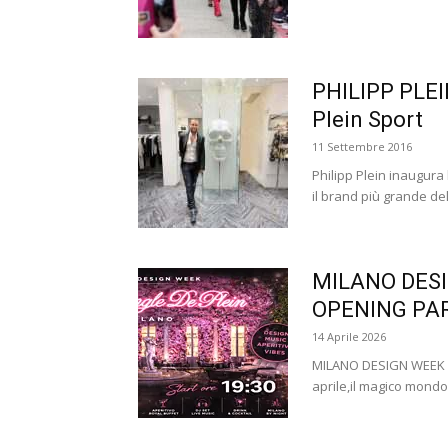
PHILIPP PLEIN
Plein Sport
11 Settembre 2016
Philipp Plein inaugura
il brand più grande del
MILANO DESIG
OPENING PAR
14 Aprile 2026
MILANO DESIGN WEEK - T
aprile,il magico mondo 