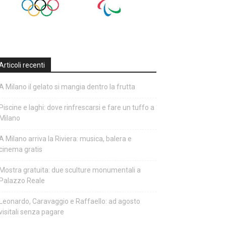
Articoli recenti
A Milano il gelato si mangia dentro la frutta
Piscine e laghi: dove rinfrescarsi e fare un tuffo a
Milano
A Milano arriva la Riviera: musica, balera e
cinema gratis
Mostra gratuita: due sculture monumentali a
Palazzo Reale
Leonardo, Caravaggio e Raffaello: ad agosto
visitali senza pagare