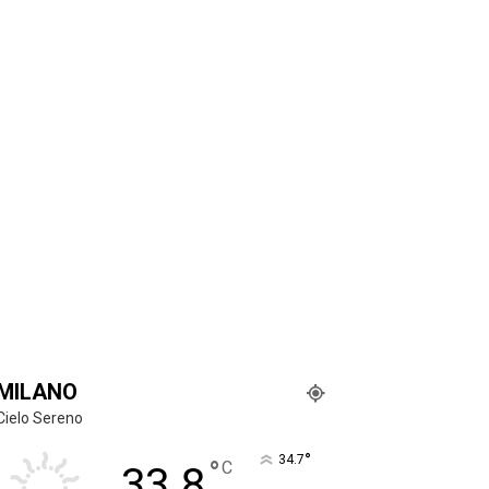
MILANO
Cielo Sereno
°
34.7
°
C
33.8