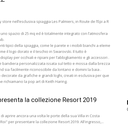
store nell’esclusiva spiaggia Les Palmiers, in Route de l’Epi a R
u uno spazio di 25 mq ed è totalmente integrato con l’atmosfera
ub.
ti tipici della spiaggia, come le parete e i mobili bianchi a eleme
ome il logo dorato e il teschio in Swarovski. Il tutto è
display per occhiali e ripiani per l’abbigliamento e gli accessori .
e bandiera personalizzata issata sul tetto e mossa dalla brezza
nd sia facilmente riconoscibile da lontano e domini la baia .
 decorate da grafiche e grandi loghi, creati in esclusiva per que
e richiamano la pop art di Keith Haring.
 presenta la collezione Resort 2019
 di aprire ancora una volta le porte della sua Villa in Costa
Roi" per presentare la collezione Resort 2019. All'ingresso,...