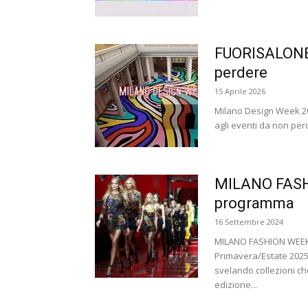
FUORISALONE M
perdere
15 Aprile 2026
Milano Design Week 202
agli eventi da non per
MILANO FASHI
programma
16 Settembre 2024
MILANO FASHION WEEK
Primavera/Estate 2025 a
svelando collezioni ch
edizione...