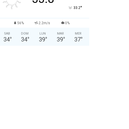
°
33.2
56%
2.2m/s
0%
SAB
DOM
LUN
MAR
MER
34
°
34
°
39
°
39
°
37
°