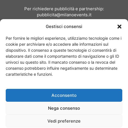
Per richiedere pubblicità e partnership:
pubblicita@milanoevents.it
Gestisci consensi
SEGUICI
Per fornire le migliori esperienze, utilizziamo tecnologie come i
cookie per archiviare e/o accedere alle informazioni sul
dispositivo. Il consenso a queste tecnologie ci consentirà di
elaborare dati come il comportamento di navigazione o gli ID
univoci su questo sito. Il mancato consenso o la revoca del
consenso potrebbero influire negativamente su determinate
Chi siamo
I Nostri Clienti
Contattaci
Collabora con noi
caratteristiche e funzioni.
Pubblicità
Privacy policy
Linee editoriali
Acconsento
© Copyright 2017 - MilanoEvents.it© managed by
Nega consenso
Vedi preferenze