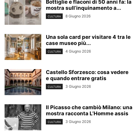
Bottiglie e flaconi di 50 anni fa: la
mostra sull’inquinamento a...
8 Giugno 2026
CULTURA
Una sola card per visitare 4 tra le
case museo più...
4 Giugno 2026
CULTURA
Castello Sforzesco: cosa vedere
e quando entrare gratis
3 Giugno 2026
CULTURA
Il Picasso che cambiò Milano: una
mostra racconta L’Homme assis
3 Giugno 2026
CULTURA