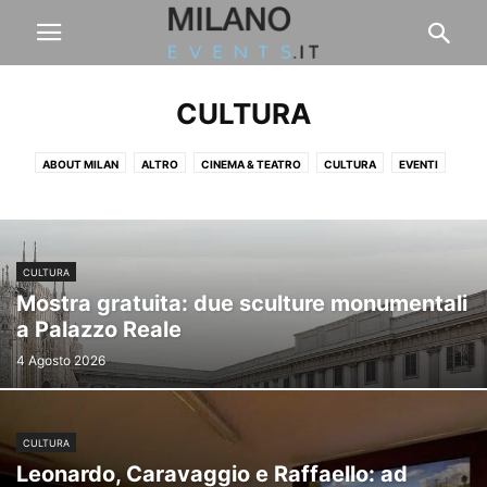
CULTURA
ABOUT MILAN
ALTRO
CINEMA & TEATRO
CULTURA
EVENTI
FASHION & DESIGN
FIERE & CONCERTI
FINANZA
FOOD & DRINK
LAVORO
LIFESTYLE
PAUL PABLO'S BLOG
SPORT
VIAGGI & BENESSERE
CULTURA
Mostra gratuita: due sculture monumentali
a Palazzo Reale
4 Agosto 2026
CULTURA
Leonardo, Caravaggio e Raffaello: ad