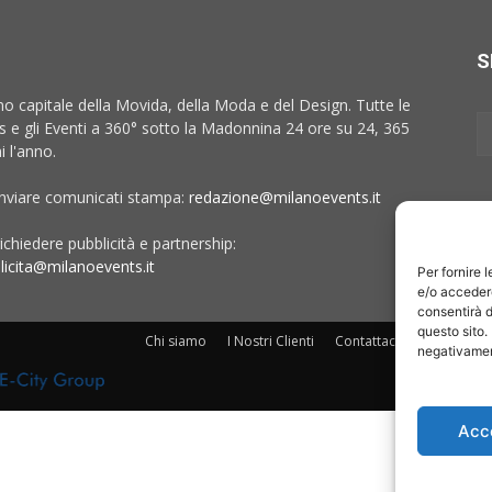
S
no capitale della Movida, della Moda e del Design. Tutte le
 e gli Eventi a 360° sotto la Madonnina 24 ore su 24, 365
i l'anno.
inviare comunicati stampa:
redazione@milanoevents.it
ichiedere pubblicità e partnership:
licita@milanoevents.it
Per fornire 
e/o accedere
consentirà d
questo sito.
Chi siamo
I Nostri Clienti
Contattaci
Collabora c
negativament
Acc