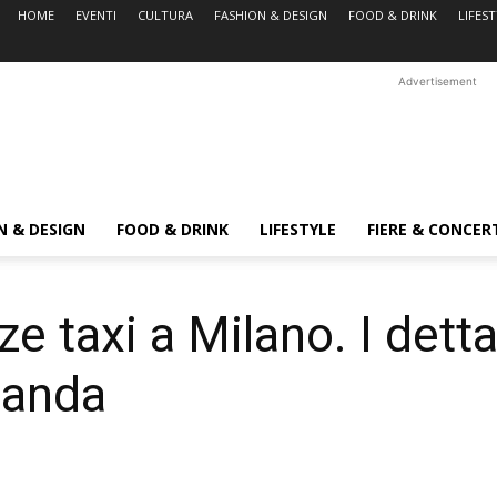
HOME
EVENTI
CULTURA
FASHION & DESIGN
FOOD & DRINK
LIFES
Advertisement
N & DESIGN
FOOD & DRINK
LIFESTYLE
FIERE & CONCER
e taxi a Milano. I detta
manda