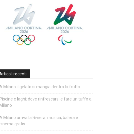
Articoli recenti
A Milano il gelato si mangia dentro la frutta
Piscine e laghi: dove rinfrescarsi e fare un tuffo a
Milano
A Milano arriva la Riviera: musica, balera e
cinema gratis