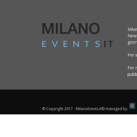
Mila
News
giorn
Per 
Per r
pubb
© Copyright 2017 - MilanoEvents.it© managed by