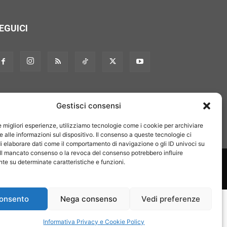
EGUICI
Gestisci consensi
le migliori esperienze, utilizziamo tecnologie come i cookie per archiviare
 alle informazioni sul dispositivo. Il consenso a queste tecnologie ci
i elaborare dati come il comportamento di navigazione o gli ID univoci su
 Il mancato consenso o la revoca del consenso potrebbero influire
on noi
Pubblicità
Privacy policy
Linee editoriali
e su determinate caratteristiche e funzioni.
onsento
Nega consenso
Vedi preferenze
Informativa Privacy e Cookie Policy