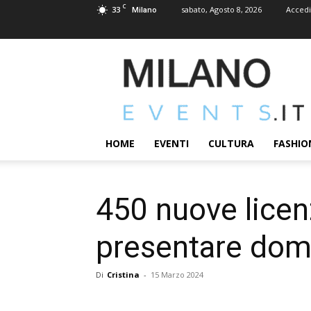
C
33
sabato, Agosto 8, 2026
Accedi
Milano
MILANOEVENTS.IT
|
News
2.0
ed
Eventi
HOME
EVENTI
CULTURA
FASHIO
a
Milano
450 nuove licenz
presentare do
Di
Cristina
-
15 Marzo 2024