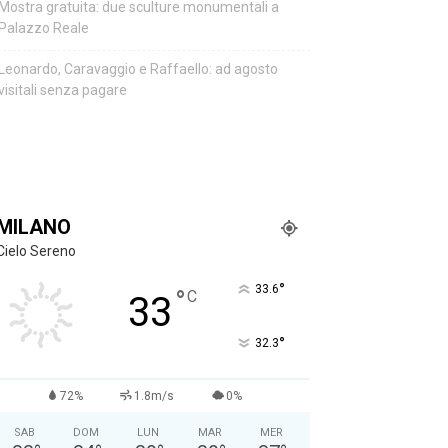
Mostra gratuita: due sculture monumentali a
Palazzo Reale
Leonardo, Caravaggio e Raffaello: ad agosto
visitali senza pagare
MILANO
Cielo Sereno
°
33.6
°
C
33
°
32.3
72%
1.8m/s
0%
SAB
DOM
LUN
MAR
MER