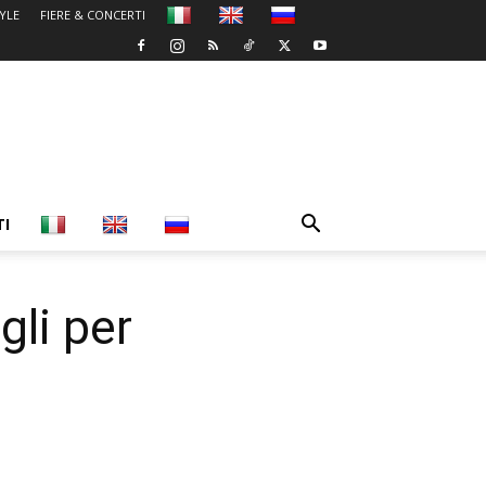
TYLE
FIERE & CONCERTI
TI
gli per