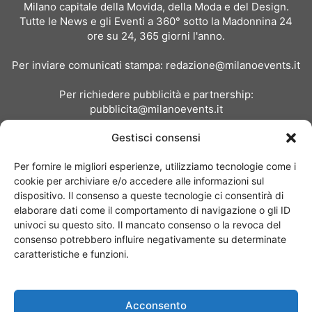
Milano capitale della Movida, della Moda e del Design.
Tutte le News e gli Eventi a 360° sotto la Madonnina 24
ore su 24, 365 giorni l'anno.
Per inviare comunicati stampa:
redazione@milanoevents.it
Per richiedere pubblicità e partnership:
pubblicita@milanoevents.it
Gestisci consensi
SEGUICI
Per fornire le migliori esperienze, utilizziamo tecnologie come i
cookie per archiviare e/o accedere alle informazioni sul
dispositivo. Il consenso a queste tecnologie ci consentirà di
elaborare dati come il comportamento di navigazione o gli ID
univoci su questo sito. Il mancato consenso o la revoca del
consenso potrebbero influire negativamente su determinate
Chi siamo
I Nostri Clienti
Contattaci
Collabora con noi
caratteristiche e funzioni.
Pubblicità
Privacy policy
Linee editoriali
Acconsento
© Copyright 2017 - MilanoEvents.it© managed by