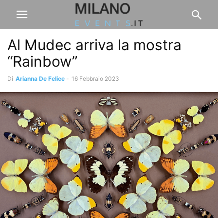
Al Mudec arriva la mostra
“Rainbow”
Di
Arianna De Felice
-
16 Febbraio 2023