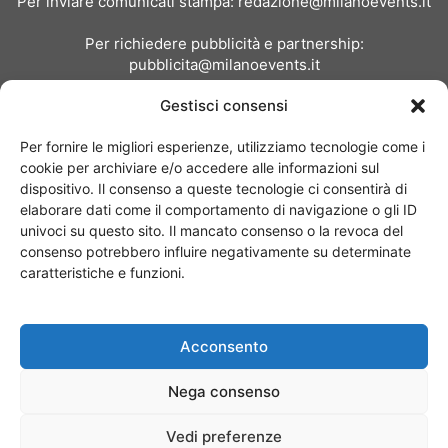
Per inviare comunicati stampa:
redazione@milanoevents.it
Per richiedere pubblicità e partnership:
pubblicita@milanoevents.it
Gestisci consensi
SEGUICI
Per fornire le migliori esperienze, utilizziamo tecnologie come i
cookie per archiviare e/o accedere alle informazioni sul
dispositivo. Il consenso a queste tecnologie ci consentirà di
elaborare dati come il comportamento di navigazione o gli ID
univoci su questo sito. Il mancato consenso o la revoca del
consenso potrebbero influire negativamente su determinate
Chi siamo
I Nostri Clienti
Contattaci
Collabora con noi
caratteristiche e funzioni.
Pubblicità
Privacy policy
Linee editoriali
Acconsento
© Copyright 2017 - MilanoEvents.it© managed by
Nega consenso
Vedi preferenze