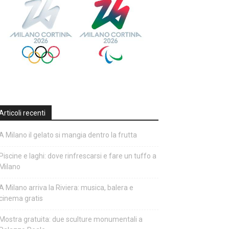
Articoli recenti
A Milano il gelato si mangia dentro la frutta
Piscine e laghi: dove rinfrescarsi e fare un tuffo a
Milano
A Milano arriva la Riviera: musica, balera e
cinema gratis
Mostra gratuita: due sculture monumentali a