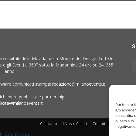
S
no capitale della Movida, della Moda e del Design. Tutte le
 e gli Eventi a 360° sotto la Madonnina 24 ore su 24, 365
i l'anno.
inviare comunicati stampa:
redazione@milanoevents.it
ichiedere pubblicità e partnership:
licita@milanoevents.it
Per fornire 
e/o accedere
consentirà d
questo sito.
Chi siamo
I Nostri Clienti
Contattaci
Collabora c
negativament