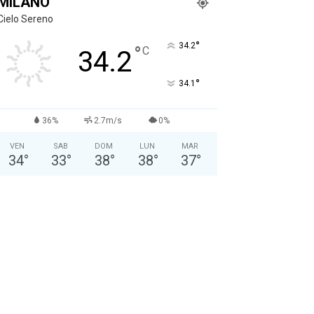
MILANO
Cielo Sereno
°
34.2
°
C
34.2
°
34.1
36%
2.7m/s
0%
VEN
SAB
DOM
LUN
MAR
34
°
33
°
38
°
38
°
37
°