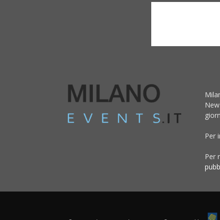
Mila
News
giorn
Per 
Per r
pubb