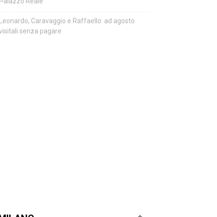
Palazzo Reale
Leonardo, Caravaggio e Raffaello: ad agosto
visitali senza pagare