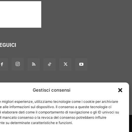
EGUICI
Gestisci consensi
le migliori esperienze, utilizziamo tecnologie come i cookie per archiviare
 alle informazioni sul dispositivo. Il consenso a queste tecnologie ci
i elaborare dati come il comportamento di navigazione o gli ID univoci su
 Il mancato consenso o la revoca del consenso potrebbero influire
on noi
Pubblicità
Privacy policy
Linee editoriali
e su determinate caratteristiche e funzioni.