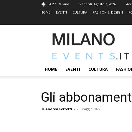
C
34.2
venerdì, Agosto 7, 2026
Acc
Milano
HOME
EVENTI
CULTURA
FASHION & DESIGN
F
MILANOEVENTS.IT
|
News
2.0
ed
Eventi
HOME
EVENTI
CULTURA
FASHIO
a
Milano
Gli abbonament
Di
Andrea Ferretti
-
29 Maggio 2022