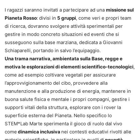
I ragazzi saranno invitati a partecipare ad una
missione sul
Pianeta Rosso
:
divisi in
5 gruppi
, come veri e propri team
di ricerca, dovranno svolgere attività sperimentali per
gestire in modo concreto situazioni ed eventi che si
susseguono sulla base marziana, dedicata a Giovanni
Schiaparelli, portando in salvo l’equipaggio.
Una trama narrativa, ambientata sulla Base, regge e
motiva le esplorazioni di elementi scientifico-tecnologici
,
come ad esempio coltivare vegetali per assicurare
l’approvvigionamento del cibo, provvedere alla
manutenzione e alla produzione di energia, mantenere in
buona salute fisica e mentale i propri compagni, gestire i
supporti vitali della struttura, esplorare con i rover la
superficie esterna del Pianeta. Nello specifico lo
STEM*Lab Marte sperimenta il gioco di ruolo dal vivo
come
dinamica inclusiva
nei contesti educativi rivolti alle
materie scientifiche, in particolare in quelli
di
povertà