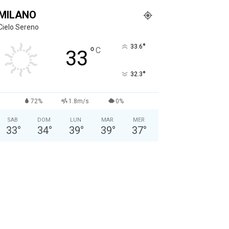
MILANO
Cielo Sereno
°
33.6
°
C
33
°
32.3
72%
1.8m/s
0%
SAB
DOM
LUN
MAR
MER
33
°
34
°
39
°
39
°
37
°