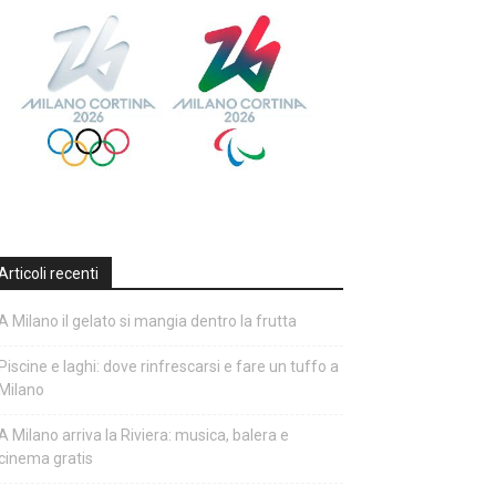
Articoli recenti
A Milano il gelato si mangia dentro la frutta
Piscine e laghi: dove rinfrescarsi e fare un tuffo a
Milano
A Milano arriva la Riviera: musica, balera e
cinema gratis