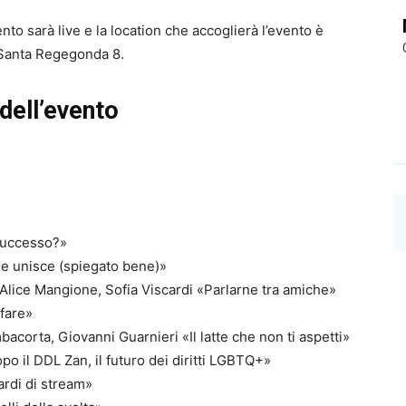
 sarà live e la location che accoglierà l’evento è
a Santa Regegonda 8.
dell’evento
 successo?»
he unisce (spiegato bene)»
lice Mangione, Sofia Viscardi «Parlarne tra amiche»
 fare»
acorta, Giovanni Guarnieri «Il latte che non ti aspetti»
o il DDL Zan, il futuro dei diritti LGBTQ+»
ardi di stream»