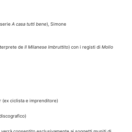
a serie
A casa tutti bene
), Simone
nterprete de
Il Milanese Imbruttito
) con i registi di
Mollo
 (ex ciclista e imprenditore)
discografico)
 verrà consentito esclusivamente ai soggetti muniti di