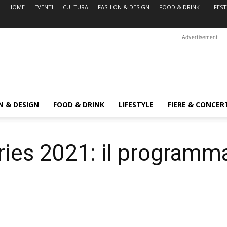
HOME
EVENTI
CULTURA
FASHION & DESIGN
FOOD & DRINK
LIFES
Advertisement
N & DESIGN
FOOD & DRINK
LIFESTYLE
FIERE & CONCER
ories 2021: il programm