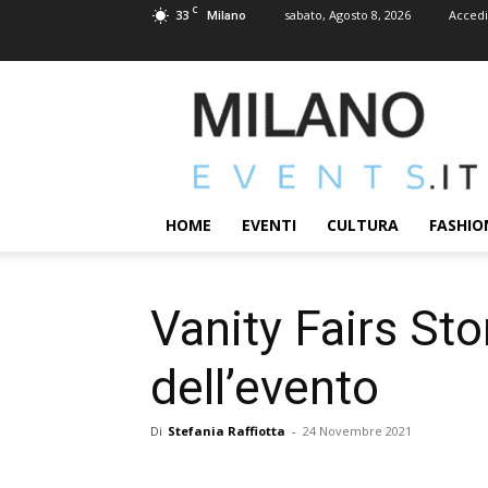
C
33
sabato, Agosto 8, 2026
Accedi
Milano
MILANOEVENTS.IT
|
News
2.0
ed
Eventi
HOME
EVENTI
CULTURA
FASHIO
a
Milano
Vanity Fairs St
dell’evento
Di
Stefania Raffiotta
-
24 Novembre 2021