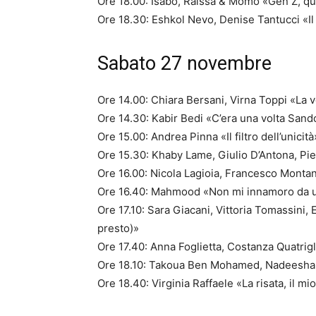
Ore 18.00: Isabo, Raissa & Momo «Gen Z, que
Ore 18.30: Eshkol Nevo, Denise Tantucci «I
Sabato 27 novembre
Ore 14.00: Chiara Bersani, Virna Toppi «La 
Ore 14.30: Kabir Bedi «C’era una volta San
Ore 15.00: Andrea Pinna «Il filtro dell’unicità
Ore 15.30: Khaby Lame, Giulio D’Antona, Pi
Ore 16.00: Nicola Lagioia, Francesco Montana
Ore 16.40: Mahmood «Non mi innamoro da 
Ore 17.10: Sara Giacani, Vittoria Tomassini,
presto)»
Ore 17.40: Anna Foglietta, Costanza Quatrigli
Ore 18.10: Takoua Ben Mohamed, Nadeesha U
Ore 18.40: Virginia Raffaele «La risata, il m