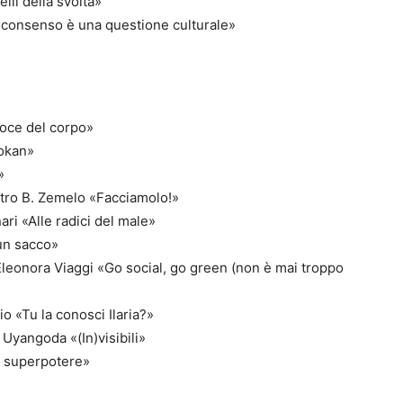
lli della svolta»
l consenso è una questione culturale»
voce del corpo»
dokan»
»
etro B. Zemelo «Facciamolo!»
ri «Alle radici del male»
un sacco»
 Eleonora Viaggi «Go social, go green (non è mai troppo
o «Tu la conosci Ilaria?»
yangoda «(In)visibili»
io superpotere»