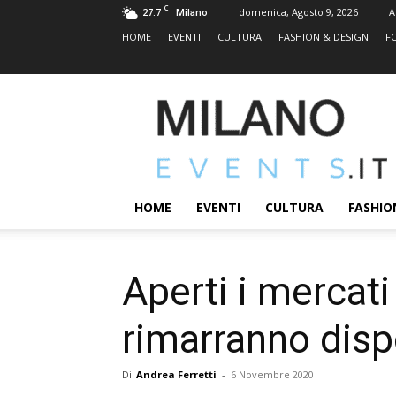
C
27.7
domenica, Agosto 9, 2026
A
Milano
HOME
EVENTI
CULTURA
FASHION & DESIGN
F
MILANOEVENTS.IT
|
News
2.0
ed
Eventi
HOME
EVENTI
CULTURA
FASHIO
a
Milano
Aperti i mercati 
rimarranno dispon
Di
Andrea Ferretti
-
6 Novembre 2020