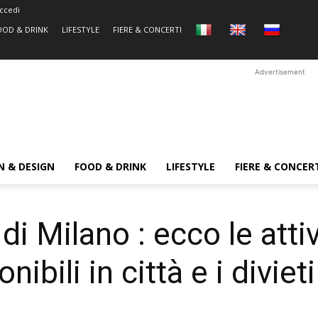
ccedi
OOD & DRINK
LIFESTYLE
FIERE & CONCERTI
Advertisement
N & DESIGN
FOOD & DRINK
LIFESTYLE
FIERE & CONCER
di Milano : ecco le atti
ibili in città e i divie