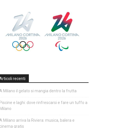
Articoli recenti
A Milano il gelato si mangia dentro la frutta
Piscine e laghi: dove rinfrescarsi e fare un tuffo a
Milano
A Milano arriva la Riviera: musica, balera e
cinema gratis