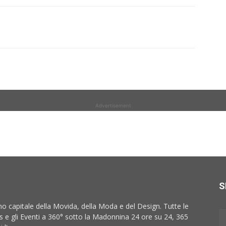
Advertisement
S
no capitale della Movida, della Moda e del Design. Tutte le
 e gli Eventi a 360° sotto la Madonnina 24 ore su 24, 365