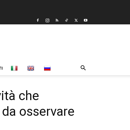
TI
vità che
ti da osservare