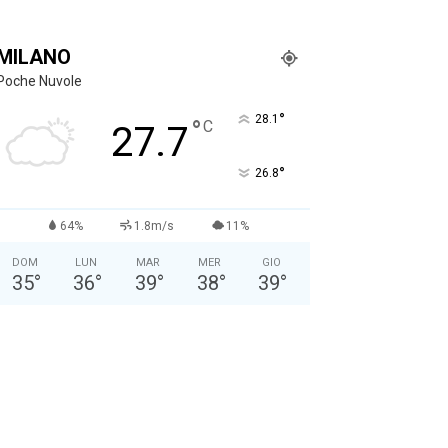
MILANO
Poche Nuvole
°
28.1
°
C
27.7
°
26.8
64%
1.8m/s
11%
DOM
LUN
MAR
MER
GIO
35
°
36
°
39
°
38
°
39
°