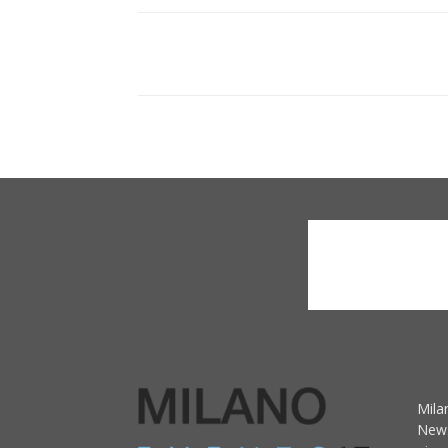
Mila
News