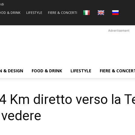
edi
OOD & DRINK
LIFESTYLE
FIERE & CONCERTI
Advertisement
N & DESIGN
FOOD & DRINK
LIFESTYLE
FIERE & CONCER
4 Km diretto verso la T
 vedere