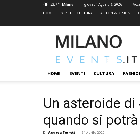
C
33.7
giovedì, Agosto 6, 2026
Acc
Milano
HOME
EVENTI
CULTURA
FASHION & DESIGN
F
MILANOEVENTS.IT
|
News
2.0
ed
Eventi
HOME
EVENTI
CULTURA
FASHIO
a
Milano
Un asteroide di 
quando si potrà
Di
Andrea Ferretti
-
24 Aprile 2020