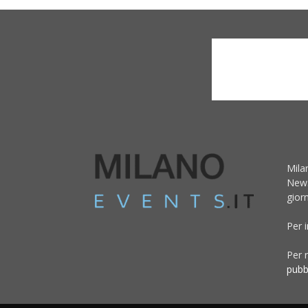
Mila
News
giorn
Per 
Per r
pubb