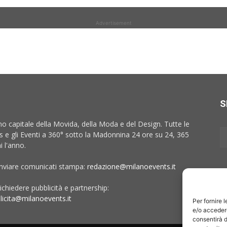
Advertisement
S
no capitale della Movida, della Moda e del Design. Tutte le
 e gli Eventi a 360° sotto la Madonnina 24 ore su 24, 365
i l'anno.
inviare comunicati stampa:
redazione@milanoevents.it
ichiedere pubblicità e partnership:
licita@milanoevents.it
Per fornire 
e/o accedere
consentirà d