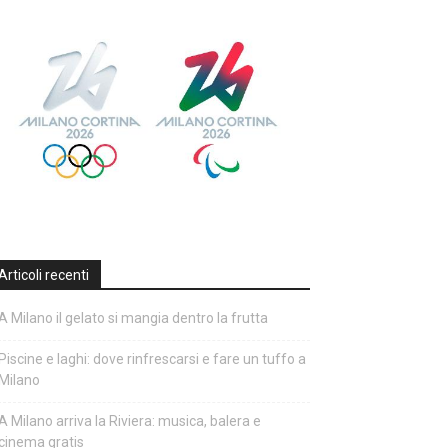
Articoli recenti
A Milano il gelato si mangia dentro la frutta
Piscine e laghi: dove rinfrescarsi e fare un tuffo a
Milano
A Milano arriva la Riviera: musica, balera e
cinema gratis