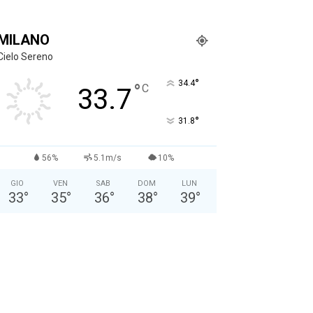
MILANO
Cielo Sereno
°
34.4
°
C
33.7
°
31.8
56%
5.1m/s
10%
GIO
VEN
SAB
DOM
LUN
33
°
35
°
36
°
38
°
39
°