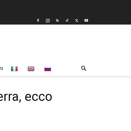
TI
erra, ecco