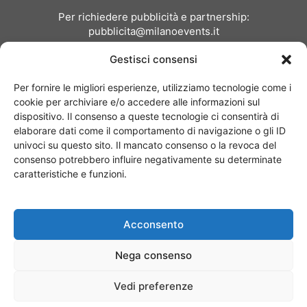
Per richiedere pubblicità e partnership:
pubblicita@milanoevents.it
Gestisci consensi
SEGUICI
Per fornire le migliori esperienze, utilizziamo tecnologie come i
cookie per archiviare e/o accedere alle informazioni sul
dispositivo. Il consenso a queste tecnologie ci consentirà di
elaborare dati come il comportamento di navigazione o gli ID
univoci su questo sito. Il mancato consenso o la revoca del
consenso potrebbero influire negativamente su determinate
Chi siamo
I Nostri Clienti
Contattaci
Collabora con noi
caratteristiche e funzioni.
Pubblicità
Privacy policy
Linee editoriali
Acconsento
© Copyright 2017 - MilanoEvents.it© managed by
Nega consenso
Vedi preferenze