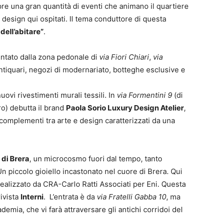
 una gran quantità di eventi che animano il quartiere
 design qui ospitati. Il tema conduttore di questa
dell’abitare”
.
entato dalla zona pedonale di
via Fiori Chiari
,
via
antiquari, negozi di modernariato, botteghe esclusive e
uovi rivestimenti murali tessili. In
via Formentini 9
(di
ro) debutta il brand
Paola Sorio Luxury Design Atelier
,
 complementi tra arte e design caratterizzati da una
 di Brera
, un microcosmo fuori dal tempo, tanto
n piccolo gioiello incastonato nel cuore di Brera. Qui
 realizzato da CRA-Carlo Ratti Associati per Eni. Questa
rivista
Interni
. L’entrata è da
via Fratelli Gabba 10
, ma
demia, che vi farà attraversare gli antichi corridoi del