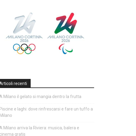
Articoli recenti
A Milano il gelato si mangia dentro la frutta
Piscine e laghi: dove rinfrescarsi e fare un tuffo a
Milano
A Milano arriva la Riviera: musica, balera e
cinema gratis