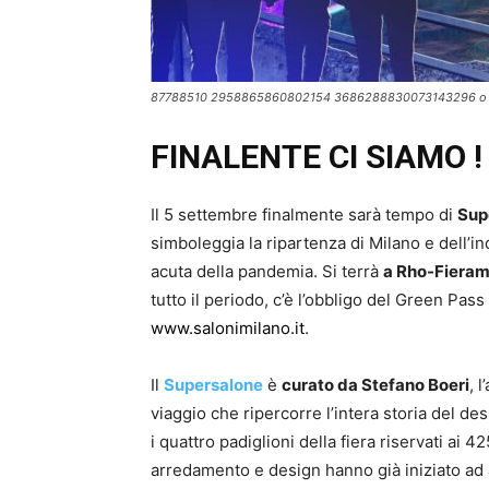
87788510 2958865860802154 3686288830073143296 o
FINALENTE CI SIAMO !
Il 5 settembre finalmente sarà tempo di
Sup
simboleggia la ripartenza di Milano e dell’i
acuta della pandemia. Si terrà
a Rho-Fierami
tutto il periodo, c’è l’obbligo del Green Pass 
www.salonimilano.it
.
Il
Supersalone
è
curato da Stefano Boeri
, 
viaggio che ripercorre l’intera storia del des
i quattro padiglioni della fiera riservati ai
arredamento e design hanno già iniziato ad a