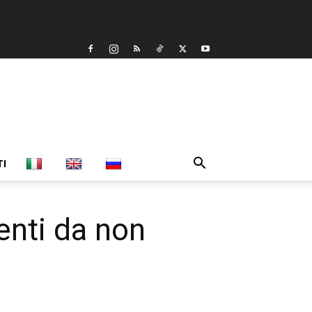
TI
enti da non