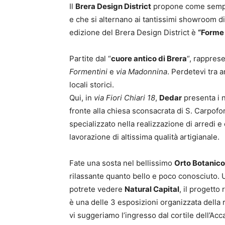
Il
Brera Design District
propone come sempre
e che si alternano ai tantissimi showroom di
edizione del Brera Design District è
“Forme 
Partite dal “
cuore antico di Brera
“, rappres
Formentini
e
via Madonnina
. Perdetevi tra 
locali storici.
Qui, in
via Fiori Chiari 18
,
Dedar
presenta i n
fronte alla chiesa sconsacrata di S. Carpofo
specializzato nella realizzazione di arredi e
lavorazione di altissima qualità artigianale.
Fate una sosta nel bellissimo
Orto Botanico
rilassante quanto bello e poco conosciuto. U
potrete vedere
Natural Capital
, il progetto
è una delle 3 esposizioni organizzata della 
vi suggeriamo l’ingresso dal cortile dell’Acca