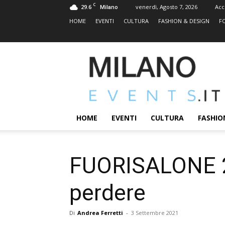
C
29.6
venerdì, Agosto 7, 2026
Acc
Milano
HOME
EVENTI
CULTURA
FASHION & DESIGN
F
MILANOEVENTS.IT
|
News
2.0
ed
Eventi
HOME
EVENTI
CULTURA
FASHIO
a
Milano
FUORISALONE 202
perdere
Di
Andrea Ferretti
-
3 Settembre 2021