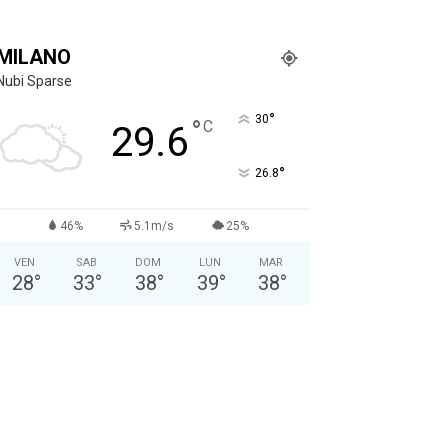
MILANO
Nubi Sparse
°
30
°
C
29.6
°
26.8
46%
5.1m/s
25%
VEN
SAB
DOM
LUN
MAR
28
°
33
°
38
°
39
°
38
°