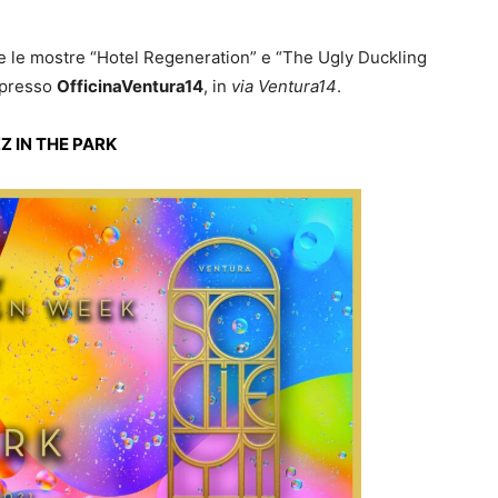
re le mostre “Hotel Regeneration” e “The Ugly Duckling
 presso
OfficinaVentura14
, in
via Ventura14
.
Z IN THE PARK