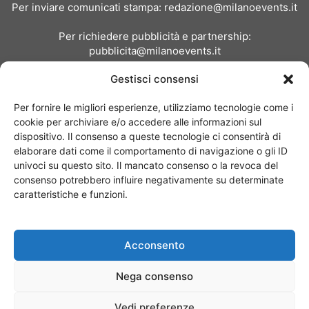
Per inviare comunicati stampa:
redazione@milanoevents.it
Per richiedere pubblicità e partnership:
pubblicita@milanoevents.it
Gestisci consensi
SEGUICI
Per fornire le migliori esperienze, utilizziamo tecnologie come i
cookie per archiviare e/o accedere alle informazioni sul
dispositivo. Il consenso a queste tecnologie ci consentirà di
elaborare dati come il comportamento di navigazione o gli ID
univoci su questo sito. Il mancato consenso o la revoca del
consenso potrebbero influire negativamente su determinate
Chi siamo
I Nostri Clienti
Contattaci
Collabora con noi
caratteristiche e funzioni.
Pubblicità
Privacy policy
Linee editoriali
Acconsento
© Copyright 2017 - MilanoEvents.it© managed by
Nega consenso
Vedi preferenze