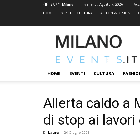
C
27.7
venerdì, Agosto 7, 2026
Acc
Milano
HOME
EVENTI
CULTURA
FASHION & DESIGN
F
MILANOEVENTS.IT
|
News
2.0
ed
Eventi
HOME
EVENTI
CULTURA
FASHIO
a
Milano
Allerta caldo a M
di stop ai lavori
Di
Laura
-
26 Giugno 2025