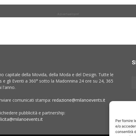
Advertisement
S
no capitale della Movida, della Moda e del Design. Tutte le
 e gli Eventi a 360° sotto la Madonnina 24 ore su 24, 365
i l'anno.
inviare comunicati stampa:
redazione@milanoevents.it
ichiedere pubblicità e partnership:
licita@milanoevents.it
Per fornire 
e/o accedere
consentirà d