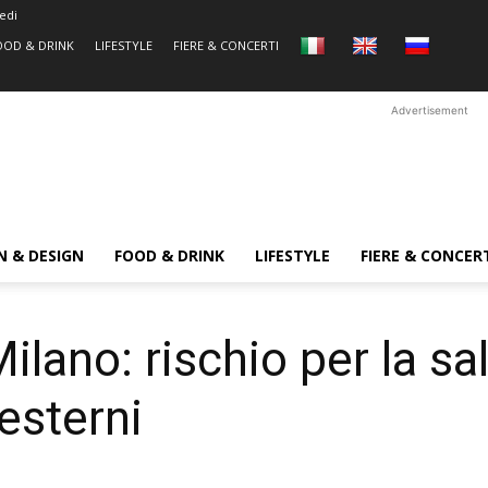
edi
OOD & DRINK
LIFESTYLE
FIERE & CONCERTI
Advertisement
N & DESIGN
FOOD & DRINK
LIFESTYLE
FIERE & CONCER
ilano: rischio per la sa
 esterni