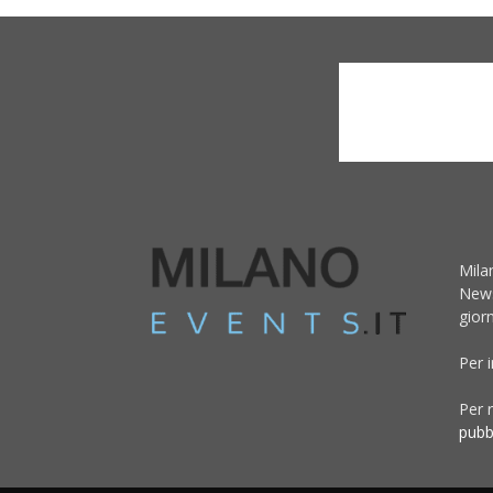
Mila
News
giorn
Per 
Per r
pubb