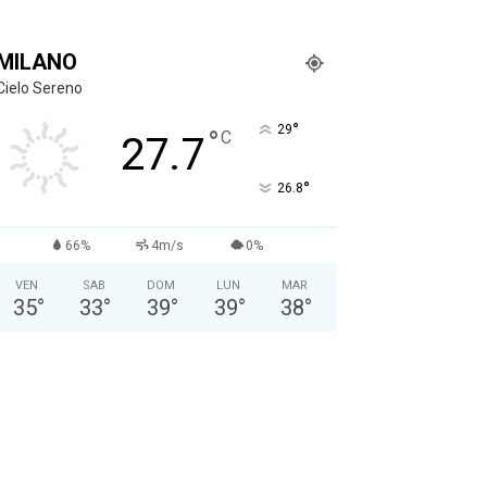
MILANO
Cielo Sereno
°
29
°
C
27.7
°
26.8
66%
4m/s
0%
VEN
SAB
DOM
LUN
MAR
35
°
33
°
39
°
39
°
38
°