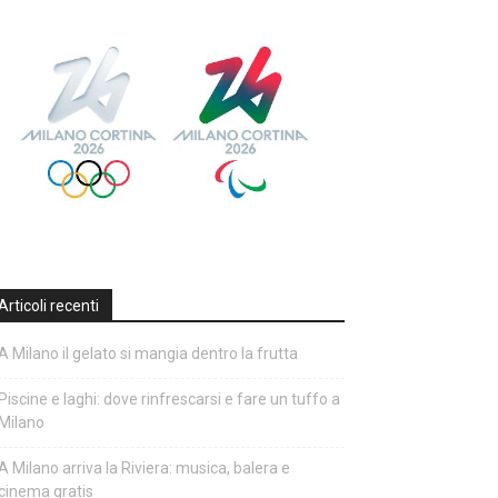
Articoli recenti
A Milano il gelato si mangia dentro la frutta
Piscine e laghi: dove rinfrescarsi e fare un tuffo a
Milano
A Milano arriva la Riviera: musica, balera e
cinema gratis