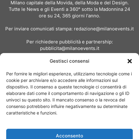
Milano capitale della Movida, della Moda e del Design.
Tutte le News e gli Eventi a 360° sotto la Madonnina 24
ore su 24, 365 giorni l'anno.
Per inviare comunicati stampa:
redazione@milanoevents.it
Per richiedere pubblicità e partnership:
pubblicita@milanoevents.it
Gestisci consensi
SEGUICI
Per fornire le migliori esperienze, utilizziamo tecnologie come i
cookie per archiviare e/o accedere alle informazioni sul
dispositivo. Il consenso a queste tecnologie ci consentirà di
elaborare dati come il comportamento di navigazione o gli ID
univoci su questo sito. Il mancato consenso o la revoca del
consenso potrebbero influire negativamente su determinate
Chi siamo
I Nostri Clienti
Contattaci
Collabora con noi
caratteristiche e funzioni.
Pubblicità
Privacy policy
Linee editoriali
Acconsento
© Copyright 2017 - MilanoEvents.it© managed by