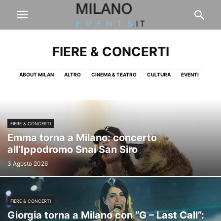
FIERE & CONCERTI
ABOUT MILAN
ALTRO
CINEMA & TEATRO
CULTURA
EVENTI
FASHION & DESIGN
FIERE & CONCERTI
FINANZA
FOOD & DRINK
LAVORO
LIFESTYLE
PAUL PABLO'S BLOG
SPORT
VIAGGI & BENESSERE
FIERE & CONCERTI
Emma torna a Milano: concerto
all’Ippodromo Snai San Siro
3 Agosto 2026
FIERE & CONCERTI
Giorgia torna a Milano con “G – Last Call”: