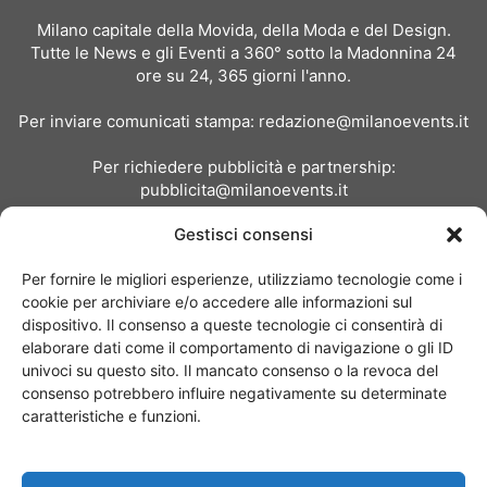
Milano capitale della Movida, della Moda e del Design.
Tutte le News e gli Eventi a 360° sotto la Madonnina 24
ore su 24, 365 giorni l'anno.
Per inviare comunicati stampa:
redazione@milanoevents.it
Per richiedere pubblicità e partnership:
pubblicita@milanoevents.it
Gestisci consensi
SEGUICI
Per fornire le migliori esperienze, utilizziamo tecnologie come i
cookie per archiviare e/o accedere alle informazioni sul
dispositivo. Il consenso a queste tecnologie ci consentirà di
elaborare dati come il comportamento di navigazione o gli ID
univoci su questo sito. Il mancato consenso o la revoca del
consenso potrebbero influire negativamente su determinate
Chi siamo
I Nostri Clienti
Contattaci
Collabora con noi
caratteristiche e funzioni.
Pubblicità
Privacy policy
Linee editoriali