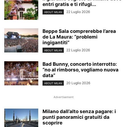
entri gratis e ti rifugi...
22 Luglio 2026
ABOUT MILAN
Beppe Sala comprerebbe l’area
de La Maura: “problemi
ingigantiti”
22 Luglio 2026
ABOUT MILAN
Bad Bunny, concerto interrotto:
“no al rimborso, vogliamo nuova
data”
20 Luglio 2026
ABOUT MILAN
Advertisement
Milano dall’alto senza pagare: i
punti panoramici gratuiti da
scoprire