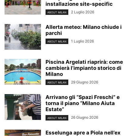
installazione site-specific
2 Luglio 2026
ABOUT MILAN
Allerta meteo: Milano chiude i
parchi
1 Luglio 2026
ABOUT MILAN
Piscina Argelati riaprirà: come
cambierà l’impianto storico di
Milano
29 Giugno 2026
ABOUT MILAN
Arrivano gli “Spazi Freschi” e
torna il piano “Milano Aiuta
Estate”
26 Giugno 2026
ABOUT MILAN
Esselunga apre a Piola nell’ex