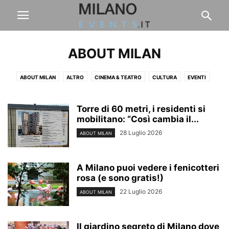
ABOUT MILAN
ABOUT MILAN
ALTRO
CINEMA & TEATRO
CULTURA
EVENTI
FASHION & DESIGN
FIERE & CONCERTI
FINANZA
FOOD & DRINK
LAVORO
LIFESTYLE
PAUL PABLO'S BLOG
SPORT
Torre di 60 metri, i residenti si
mobilitano: “Così cambia il...
VIAGGI & BENESSERE
28 Luglio 2026
ABOUT MILAN
A Milano puoi vedere i fenicotteri
rosa (e sono gratis!)
22 Luglio 2026
ABOUT MILAN
Il giardino segreto di Milano dove