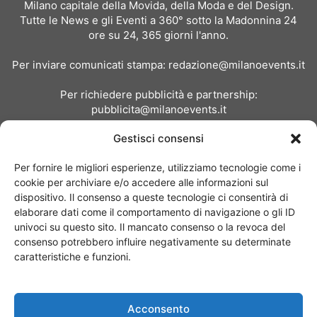
Milano capitale della Movida, della Moda e del Design.
Tutte le News e gli Eventi a 360° sotto la Madonnina 24
ore su 24, 365 giorni l'anno.
Per inviare comunicati stampa:
redazione@milanoevents.it
Per richiedere pubblicità e partnership:
pubblicita@milanoevents.it
Gestisci consensi
SEGUICI
Per fornire le migliori esperienze, utilizziamo tecnologie come i
cookie per archiviare e/o accedere alle informazioni sul
dispositivo. Il consenso a queste tecnologie ci consentirà di
elaborare dati come il comportamento di navigazione o gli ID
univoci su questo sito. Il mancato consenso o la revoca del
consenso potrebbero influire negativamente su determinate
Chi siamo
I Nostri Clienti
Contattaci
Collabora con noi
caratteristiche e funzioni.
Pubblicità
Privacy policy
Linee editoriali
Acconsento
© Copyright 2017 - MilanoEvents.it© managed by