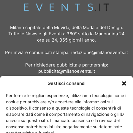
Milano capitale della Movida, della Moda e del Design.
Tutte le News e gli Eventi a 360° sotto la Madonnina 24
ore su 24, 365 giorni l'anno.
Per inviare comunicati stampa:
redazione@milanoevents.it
Per richiedere pubblicità e partnership:
pubblicita@milanoevents.it
Gestisci consensi
SEGUICI
Per fornire le migliori esperienze, utilizziamo tecnologie come i
cookie per archiviare e/o accedere alle informazioni sul
dispositivo. Il consenso a queste tecnologie ci consentirà di
elaborare dati come il comportamento di navigazione o gli ID
univoci su questo sito. Il mancato consenso o la revoca del
consenso potrebbero influire negativamente su determinate
Chi siamo
I Nostri Clienti
Contattaci
Collabora con noi
caratteristiche e funzioni.