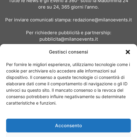
Tutte le News e gli Eventi a 360° sotto la Madonnina 24
ore su 24, 365 giorni l'anno.
Per inviare comunicati stampa:
redazione@milanoevents.it
Per richiedere pubblicità e partnership:
pubblicita@milanoevents.it
Gestisci consensi
SEGUICI
Per fornire le migliori esperienze, utilizziamo tecnologie come i
cookie per archiviare e/o accedere alle informazioni sul
dispositivo. Il consenso a queste tecnologie ci consentirà di
elaborare dati come il comportamento di navigazione o gli ID
univoci su questo sito. Il mancato consenso o la revoca del
consenso potrebbero influire negativamente su determinate
Chi siamo
I Nostri Clienti
Contattaci
Collabora con noi
caratteristiche e funzioni.
Pubblicità
Privacy policy
Linee editoriali
Acconsento
© Copyright 2017 - MilanoEvents.it© managed by