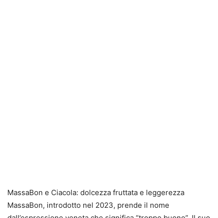
MassaBon e Ciacola: dolcezza fruttata e leggerezza
MassaBon, introdotto nel 2023, prende il nome
dall’espressione veneta che significa “troppo buono”. Il suo