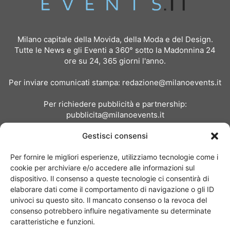
Milano capitale della Movida, della Moda e del Design.
Tutte le News e gli Eventi a 360° sotto la Madonnina 24
ore su 24, 365 giorni l'anno.
Per inviare comunicati stampa:
redazione@milanoevents.it
Per richiedere pubblicità e partnership:
pubblicita@milanoevents.it
Gestisci consensi
SEGUICI
Per fornire le migliori esperienze, utilizziamo tecnologie come i
cookie per archiviare e/o accedere alle informazioni sul
dispositivo. Il consenso a queste tecnologie ci consentirà di
elaborare dati come il comportamento di navigazione o gli ID
univoci su questo sito. Il mancato consenso o la revoca del
consenso potrebbero influire negativamente su determinate
Chi siamo
I Nostri Clienti
Contattaci
Collabora con noi
caratteristiche e funzioni.