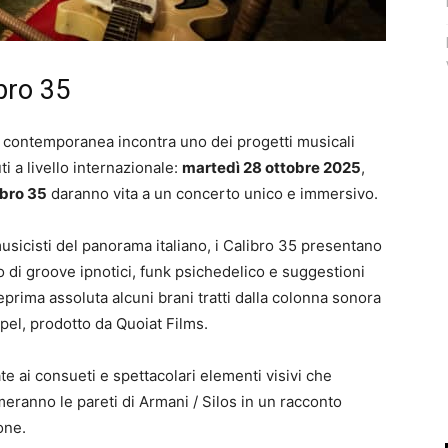
bro 35
a contemporanea incontra uno dei progetti musicali
ti a livello internazionale:
martedì 28 ottobre 2025
,
ibro 35
daranno vita a un concerto unico e immersivo.
musicisti del panorama italiano, i Calibro 35 presentano
o di
groove
ipnotici, funk psichedelico e suggestioni
prima assoluta alcuni brani tratti dalla colonna sonora
pel
, prodotto da
Quoiat
Films
.
ate ai consueti e spettacolari elementi visivi che
eranno le pareti di Armani / Silos in un racconto
one.