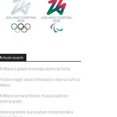
Articoli recenti
A Milano il gelato si mangia dentro la frutta
Piscine e laghi: dove rinfrescarsi e fare un tuffo a
Milano
A Milano arriva la Riviera: musica, balera e
cinema gratis
Mostra gratuita: due sculture monumentali a