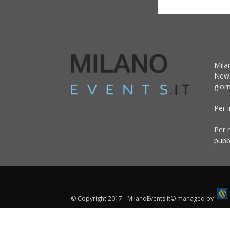
Mila
News
giorn
Per 
Per r
pubb
© Copyright 2017 - MilanoEvents.it© managed by