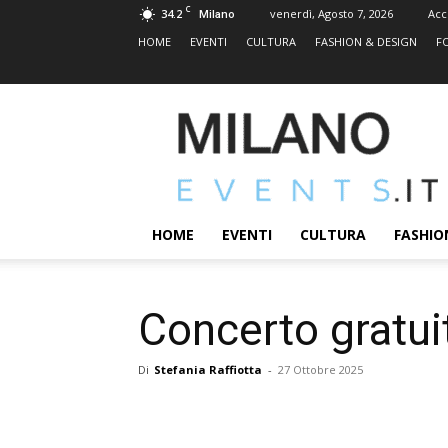
C
34.2
venerdì, Agosto 7, 2026
Acc
Milano
HOME
EVENTI
CULTURA
FASHION & DESIGN
F
MILANOEVENTS.IT
|
News
2.0
ed
Eventi
HOME
EVENTI
CULTURA
FASHIO
a
Milano
Concerto gratui
Di
Stefania Raffiotta
-
27 Ottobre 2025