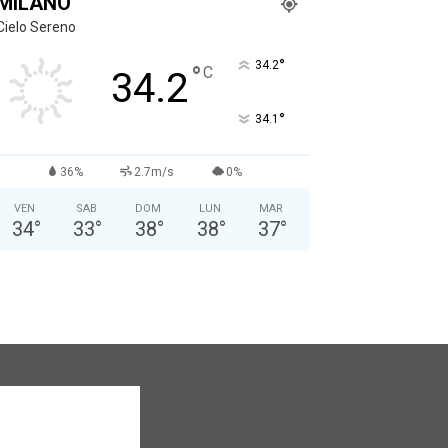
MILANO
Cielo Sereno
°
34.2
°
C
34.2
°
34.1
36%
2.7m/s
0%
VEN
SAB
DOM
LUN
MAR
34
°
33
°
38
°
38
°
37
°