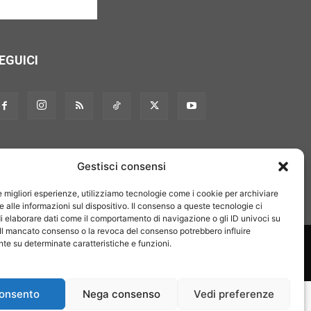
EGUICI
Gestisci consensi
le migliori esperienze, utilizziamo tecnologie come i cookie per archiviare
 alle informazioni sul dispositivo. Il consenso a queste tecnologie ci
i elaborare dati come il comportamento di navigazione o gli ID univoci su
 Il mancato consenso o la revoca del consenso potrebbero influire
on noi
Pubblicità
Privacy policy
Linee editoriali
e su determinate caratteristiche e funzioni.
onsento
Nega consenso
Vedi preferenze