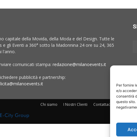
S
no capitale della Movida, della Moda e del Design. Tutte le
 e gli Eventi a 360° sotto la Madonnina 24 ore su 24, 365
i l'anno.
inviare comunicati stampa:
redazione@milanoevents.it
ichiedere pubblicità e partnership:
licita@milanoevents.it
Per fornire 
e/o accedere
consentirà d
questo sito.
Chi siamo
I Nostri Clienti
Contattaci
Collabora c
negativament
Acc