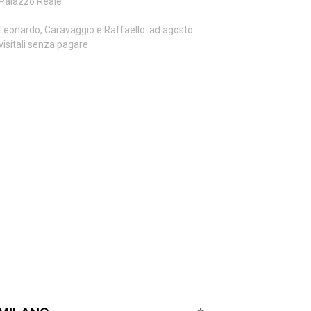
Palazzo Reale
Leonardo, Caravaggio e Raffaello: ad agosto
visitali senza pagare