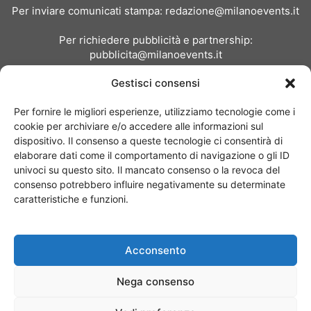
Per inviare comunicati stampa:
redazione@milanoevents.it
Per richiedere pubblicità e partnership:
pubblicita@milanoevents.it
Gestisci consensi
SEGUICI
Per fornire le migliori esperienze, utilizziamo tecnologie come i
cookie per archiviare e/o accedere alle informazioni sul
dispositivo. Il consenso a queste tecnologie ci consentirà di
elaborare dati come il comportamento di navigazione o gli ID
univoci su questo sito. Il mancato consenso o la revoca del
consenso potrebbero influire negativamente su determinate
Chi siamo
I Nostri Clienti
Contattaci
Collabora con noi
caratteristiche e funzioni.
Pubblicità
Privacy policy
Linee editoriali
Acconsento
© Copyright 2017 - MilanoEvents.it© managed by
Nega consenso