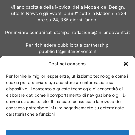
Milano capitale della Movida, della Moda e del Design.
Tutte le News e gli Eventi a 360° sotto la Madonnina 24
ore su 24, 365 giorni l'anno.
Per inviare comunicati stampa:
redazione@milanoevents.it
Per richiedere pubblicità e partnership:
pubblicita@milanoevents.it
Gestisci consensi
SEGUICI
Per fornire le migliori esperienze, utilizziamo tecnologie come i
cookie per archiviare e/o accedere alle informazioni sul
dispositivo. Il consenso a queste tecnologie ci consentirà di
elaborare dati come il comportamento di navigazione o gli ID
univoci su questo sito. Il mancato consenso o la revoca del
consenso potrebbero influire negativamente su determinate
Chi siamo
I Nostri Clienti
Contattaci
Collabora con noi
caratteristiche e funzioni.
Pubblicità
Privacy policy
Linee editoriali