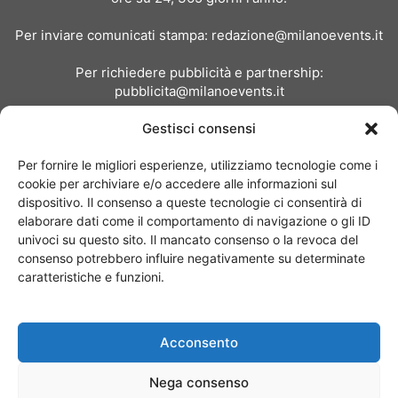
Per inviare comunicati stampa:
redazione@milanoevents.it
Per richiedere pubblicità e partnership:
pubblicita@milanoevents.it
Gestisci consensi
SEGUICI
Per fornire le migliori esperienze, utilizziamo tecnologie come i
cookie per archiviare e/o accedere alle informazioni sul
dispositivo. Il consenso a queste tecnologie ci consentirà di
elaborare dati come il comportamento di navigazione o gli ID
univoci su questo sito. Il mancato consenso o la revoca del
consenso potrebbero influire negativamente su determinate
Chi siamo
I Nostri Clienti
Contattaci
Collabora con noi
caratteristiche e funzioni.
Pubblicità
Privacy policy
Linee editoriali
Acconsento
© Copyright 2017 - MilanoEvents.it© managed by
Nega consenso