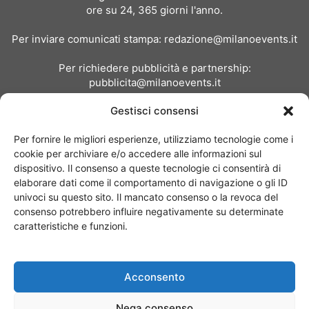
ore su 24, 365 giorni l'anno.
Per inviare comunicati stampa:
redazione@milanoevents.it
Per richiedere pubblicità e partnership:
pubblicita@milanoevents.it
Gestisci consensi
SEGUICI
Per fornire le migliori esperienze, utilizziamo tecnologie come i
cookie per archiviare e/o accedere alle informazioni sul
dispositivo. Il consenso a queste tecnologie ci consentirà di
elaborare dati come il comportamento di navigazione o gli ID
univoci su questo sito. Il mancato consenso o la revoca del
consenso potrebbero influire negativamente su determinate
Chi siamo
I Nostri Clienti
Contattaci
Collabora con noi
caratteristiche e funzioni.
Pubblicità
Privacy policy
Linee editoriali
Acconsento
© Copyright 2017 - MilanoEvents.it© managed by
Nega consenso