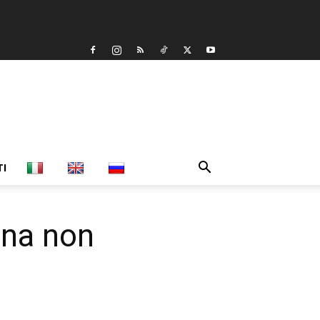
TI
rna non