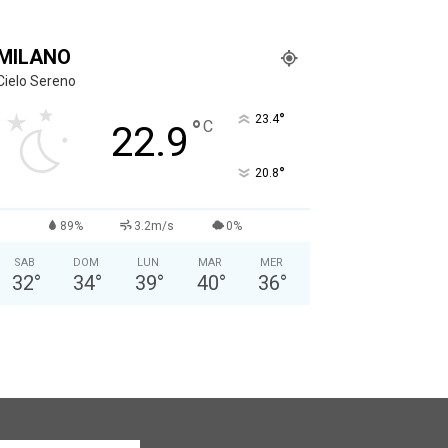
MILANO
Cielo Sereno
°
23.4
°
C
22.9
°
20.8
89%
3.2m/s
0%
SAB
DOM
LUN
MAR
MER
32
°
34
°
39
°
40
°
36
°