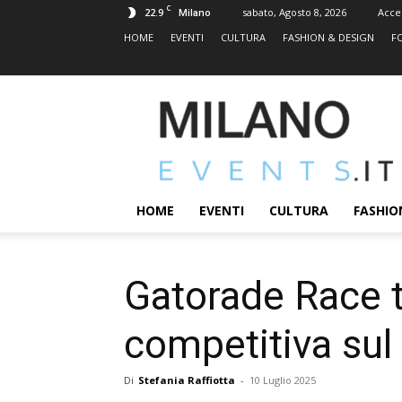
C
22.9
sabato, Agosto 8, 2026
Acce
Milano
HOME
EVENTI
CULTURA
FASHION & DESIGN
F
MILANOEVENTS.IT
|
News
2.0
ed
Eventi
HOME
EVENTI
CULTURA
FASHIO
a
Milano
Gatorade Race t
competitiva sul
Di
Stefania Raffiotta
-
10 Luglio 2025