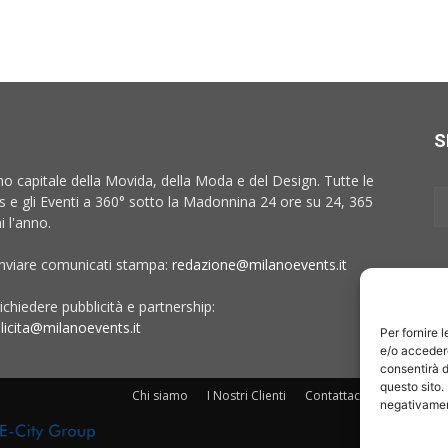
S
no capitale della Movida, della Moda e del Design. Tutte le
 e gli Eventi a 360° sotto la Madonnina 24 ore su 24, 365
i l'anno.
inviare comunicati stampa:
redazione@milanoevents.it
ichiedere pubblicità e partnership:
licita@milanoevents.it
Per fornire 
e/o accedere
consentirà d
questo sito.
Chi siamo
I Nostri Clienti
Contattaci
Collabora c
negativament