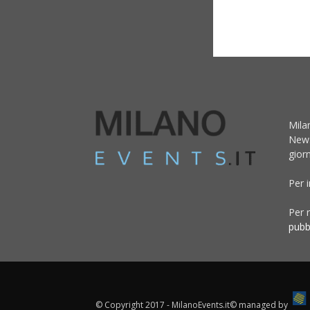
Mila
News
giorn
Per 
Per r
pubb
© Copyright 2017 - MilanoEvents.it© managed by