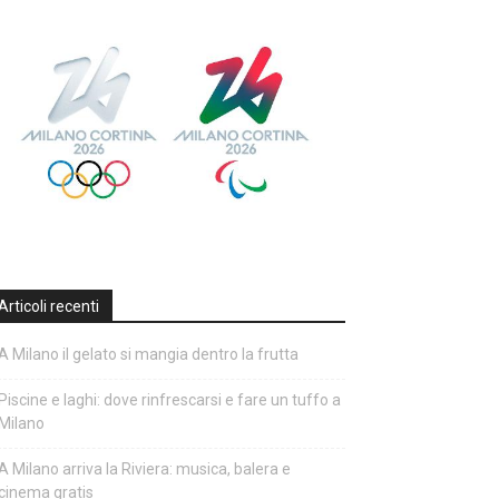
Articoli recenti
A Milano il gelato si mangia dentro la frutta
Piscine e laghi: dove rinfrescarsi e fare un tuffo a
Milano
A Milano arriva la Riviera: musica, balera e
cinema gratis