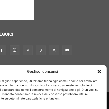
EGUICI
Gestisci consensi
le migliori esperienze, utilizziamo tecnologie come i cookie per archiviare
 alle informazioni sul dispositivo. Il consenso a queste tecnologie ci
i elaborare dati come il comportamento di navigazione o gli ID univoci su
 Il mancato consenso o la revoca del consenso potrebbero influire
on noi
Pubblicità
Privacy policy
Linee editoriali
e su determinate caratteristiche e funzioni.