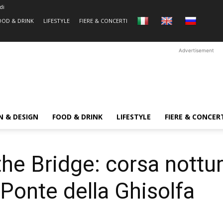
di
OOD & DRINK
LIFESTYLE
FIERE & CONCERTI
Advertisement
N & DESIGN
FOOD & DRINK
LIFESTYLE
FIERE & CONCER
he Bridge: corsa nottu
 Ponte della Ghisolfa