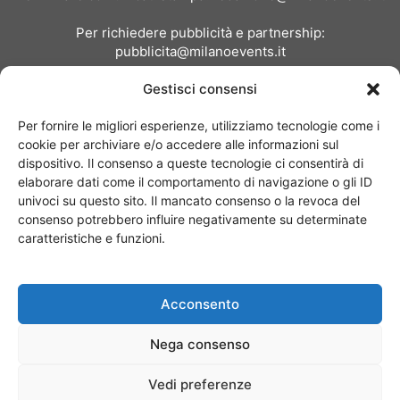
Per richiedere pubblicità e partnership:
pubblicita@milanoevents.it
Gestisci consensi
SEGUICI
Per fornire le migliori esperienze, utilizziamo tecnologie come i
cookie per archiviare e/o accedere alle informazioni sul
dispositivo. Il consenso a queste tecnologie ci consentirà di
elaborare dati come il comportamento di navigazione o gli ID
univoci su questo sito. Il mancato consenso o la revoca del
consenso potrebbero influire negativamente su determinate
Chi siamo
I Nostri Clienti
Contattaci
Collabora con noi
caratteristiche e funzioni.
Pubblicità
Privacy policy
Linee editoriali
Acconsento
© Copyright 2017 - MilanoEvents.it© managed by
Nega consenso
Vedi preferenze