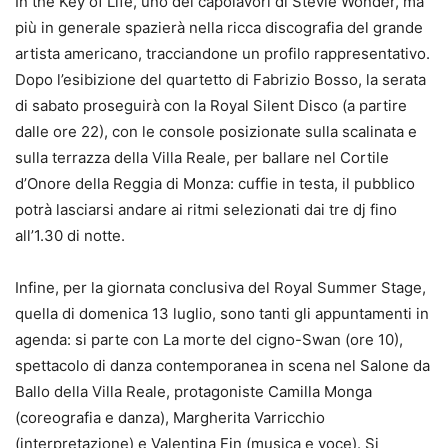
In the Key of Life, uno dei capolavori di Stevie Wonder, ma
più in generale spazierà nella ricca discografia del grande
artista americano, tracciandone un profilo rappresentativo.
Dopo l’esibizione del quartetto di Fabrizio Bosso, la serata
di sabato proseguirà con la Royal Silent Disco (a partire
dalle ore 22), con le console posizionate sulla scalinata e
sulla terrazza della Villa Reale, per ballare nel Cortile
d’Onore della Reggia di Monza: cuffie in testa, il pubblico
potrà lasciarsi andare ai ritmi selezionati dai tre dj fino
all’1.30 di notte.
Infine, per la giornata conclusiva del Royal Summer Stage,
quella di domenica 13 luglio, sono tanti gli appuntamenti in
agenda: si parte con La morte del cigno-Swan (ore 10),
spettacolo di danza contemporanea in scena nel Salone da
Ballo della Villa Reale, protagoniste Camilla Monga
(coreografia e danza), Margherita Varricchio
(interpretazione) e Valentina Fin (musica e voce). Si