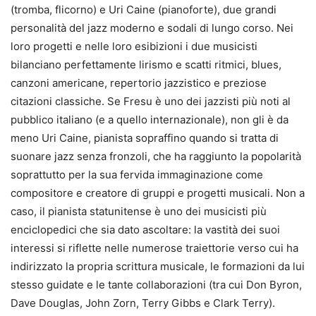
(tromba, flicorno) e Uri Caine (pianoforte), due grandi
personalità del jazz moderno e sodali di lungo corso. Nei
loro progetti e nelle loro esibizioni i due musicisti
bilanciano perfettamente lirismo e scatti ritmici, blues,
canzoni americane, repertorio jazzistico e preziose
citazioni classiche. Se Fresu è uno dei jazzisti più noti al
pubblico italiano (e a quello internazionale), non gli è da
meno Uri Caine, pianista sopraffino quando si tratta di
suonare jazz senza fronzoli, che ha raggiunto la popolarità
soprattutto per la sua fervida immaginazione come
compositore e creatore di gruppi e progetti musicali. Non a
caso, il pianista statunitense è uno dei musicisti più
enciclopedici che sia dato ascoltare: la vastità dei suoi
interessi si riflette nelle numerose traiettorie verso cui ha
indirizzato la propria scrittura musicale, le formazioni da lui
stesso guidate e le tante collaborazioni (tra cui Don Byron,
Dave Douglas, John Zorn, Terry Gibbs e Clark Terry).