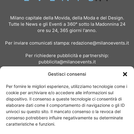
Milano capitale della Movida, della Moda e del Design.
Tutte le News e gli Eventi a 360° sotto la Madonnina 24
ore su 24, 365 giorni l'anno.
Per inviare comunicati stampa:
redazione@milanoevents.it
Per richiedere pubblicità e partnership:
pubblicita@milanoevents.it
Gestisci consensi
SEGUICI
Per fornire le migliori esperienze, utilizziamo tecnologie come i
cookie per archiviare e/o accedere alle informazioni sul
dispositivo. Il consenso a queste tecnologie ci consentirà di
elaborare dati come il comportamento di navigazione o gli ID
univoci su questo sito. Il mancato consenso o la revoca del
consenso potrebbero influire negativamente su determinate
Chi siamo
I Nostri Clienti
Contattaci
Collabora con noi
caratteristiche e funzioni.