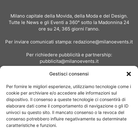
Milano capitale della Movida, della Moda e del Design.
Tutte le News e gli Eventi a 360° sotto la Madonnina 24
ore su 24, 365 giorni l'anno.
Per inviare comunicati stampa:
redazione@milanoevents.it
Per richiedere pubblicità e partnership:
pubblicita@milanoevents.it
Gestisci consensi
SEGUICI
Per fornire le migliori esperienze, utilizziamo tecnologie come i
cookie per archiviare e/o accedere alle informazioni sul
dispositivo. Il consenso a queste tecnologie ci consentirà di
elaborare dati come il comportamento di navigazione o gli ID
univoci su questo sito. Il mancato consenso o la revoca del
consenso potrebbero influire negativamente su determinate
Chi siamo
I Nostri Clienti
Contattaci
Collabora con noi
caratteristiche e funzioni.
Pubblicità
Privacy policy
Linee editoriali