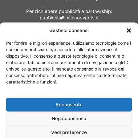
Per richiedere pubblicità e partnership:
pubblicita@milanoevents.it
Gestisci consensi
SEGUICI
Per fornire le migliori esperienze, utilizziamo tecnologie come i
cookie per archiviare e/o accedere alle informazioni sul
dispositivo. Il consenso a queste tecnologie ci consentirà di
elaborare dati come il comportamento di navigazione o gli ID
univoci su questo sito. Il mancato consenso o la revoca del
consenso potrebbero influire negativamente su determinate
Chi siamo
I Nostri Clienti
Contattaci
Collabora con noi
caratteristiche e funzioni.
Pubblicità
Privacy policy
Linee editoriali
Acconsento
© Copyright 2017 - MilanoEvents.it© managed by
Nega consenso
Vedi preferenze