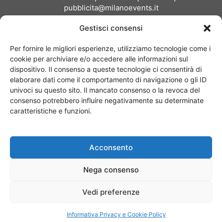
pubblicita@milanoevents.it
Gestisci consensi
SEGUICI
Per fornire le migliori esperienze, utilizziamo tecnologie come i
cookie per archiviare e/o accedere alle informazioni sul
dispositivo. Il consenso a queste tecnologie ci consentirà di
elaborare dati come il comportamento di navigazione o gli ID
univoci su questo sito. Il mancato consenso o la revoca del
consenso potrebbero influire negativamente su determinate
Chi siamo
I Nostri Clienti
Contattaci
Collabora con noi
caratteristiche e funzioni.
Pubblicità
Privacy policy
Linee editoriali
Acconsento
© Copyright 2017 - MilanoEvents.it© managed by
Nega consenso
Vedi preferenze
Informativa Privacy e Cookie Policy