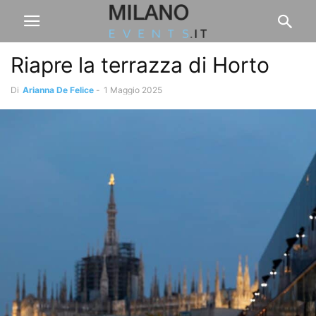
Riapre la terrazza di Horto
Di
Arianna De Felice
-
1 Maggio 2025