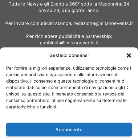
Tutte le News e gli Eventi a 360° sotto la Madonnina 24
ore su 24, 365 giorni l'anno.
Per inviare comunicati stampa:
redazione@milanoevents.it
Per richiedere pubblicità e partnership:
pubblicita@milanoevents.it
Gestisci consensi
SEGUICI
Per fornire le migliori esperienze, utilizziamo tecnologie come i
cookie per archiviare e/o accedere alle informazioni sul
dispositivo. Il consenso a queste tecnologie ci consentirà di
elaborare dati come il comportamento di navigazione o gli ID
univoci su questo sito. Il mancato consenso o la revoca del
consenso potrebbero influire negativamente su determinate
Chi siamo
I Nostri Clienti
Contattaci
Collabora con noi
caratteristiche e funzioni.
Pubblicità
Privacy policy
Linee editoriali
Acconsento
© Copyright 2017 - MilanoEvents.it© managed by