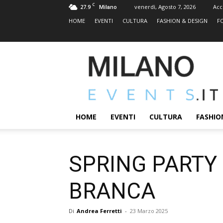
C
27.9
venerdì, Agosto 7, 2026
Acc
Milano
HOME
EVENTI
CULTURA
FASHION & DESIGN
F
MILANOEVENTS.IT
|
News
2.0
ed
Eventi
HOME
EVENTI
CULTURA
FASHIO
a
Milano
SPRING PARTY –
BRANCA
Di
Andrea Ferretti
-
23 Marzo 2025