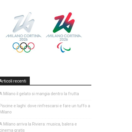
Articoli recenti
A Milano il gelato si mangia dentro la frutta
Piscine e laghi: dove rinfrescarsi e fare un tuffo a
Milano
A Milano arriva la Riviera: musica, balera e
cinema gratis