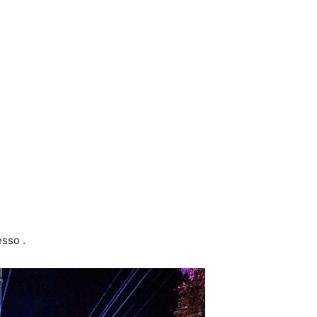
esso .