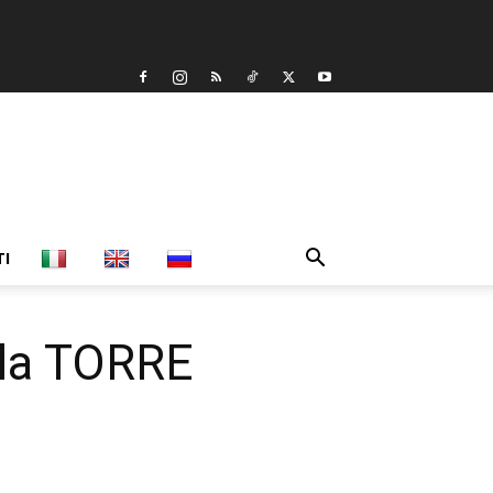
TI
lla TORRE