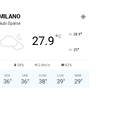
MILANO
Nubi Sparse
°
28.9
°
C
27.9
°
25
58%
2.8m/s
82%
VEN
SAB
DOM
LUN
MAR
36
°
36
°
38
°
39
°
29
°