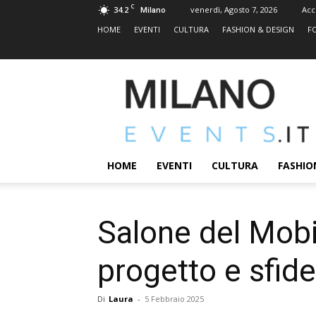
C
34.2
venerdì, Agosto 7, 2026
Acc
Milano
HOME
EVENTI
CULTURA
FASHION & DESIGN
F
MILANOEVENTS.IT
|
News
2.0
ed
Eventi
HOME
EVENTI
CULTURA
FASHIO
a
Milano
Salone del Mobil
progetto e sfide
Di
Laura
-
5 Febbraio 2025