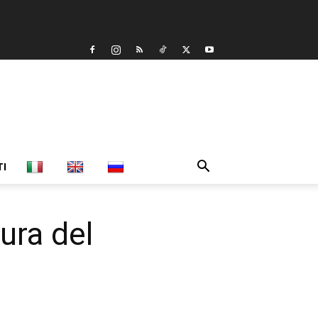
TI
ura del