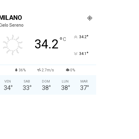
MILANO
Cielo Sereno
°
34.2
°
C
34.2
°
34.1
36%
2.7m/s
0%
VEN
SAB
DOM
LUN
MAR
34
°
33
°
38
°
38
°
37
°