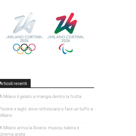
Articoli recenti
A Milano il gelato si mangia dentro la frutta
Piscine e laghi: dove rinfrescarsi e fare un tuffo a
Milano
A Milano arriva la Riviera: musica, balera e
cinema gratis