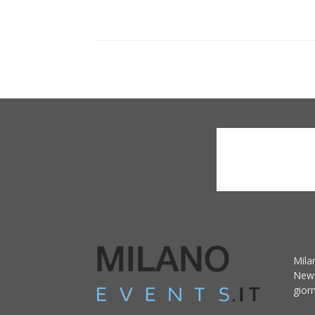
Mila
News
giorn