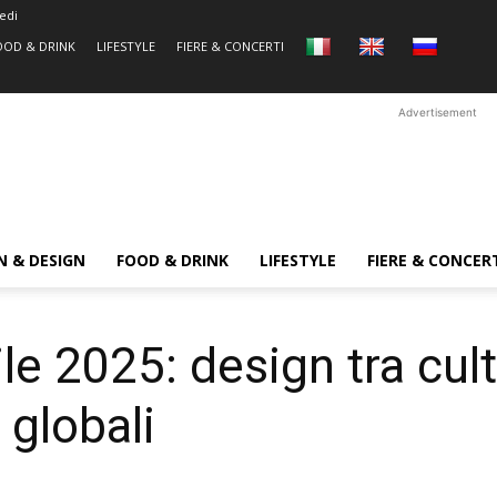
edi
OOD & DRINK
LIFESTYLE
FIERE & CONCERTI
Advertisement
N & DESIGN
FOOD & DRINK
LIFESTYLE
FIERE & CONCER
e 2025: design tra cult
 globali