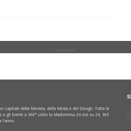
Advertisement
S
no capitale della Movida, della Moda e del Design. Tutte le
 e gli Eventi a 360° sotto la Madonnina 24 ore su 24, 365
i l'anno.