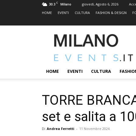
C
30.3
giovedì, Agosto 6, 2026
Acc
Milano
HOME
EVENTI
CULTURA
FASHION & DESIGN
F
MILANOEVENTS.IT
|
News
2.0
ed
Eventi
HOME
EVENTI
CULTURA
FASHIO
a
Milano
TORRE BRANCA E
set e salita a 1
Di
Andrea Ferretti
-
11 Novembre 2024