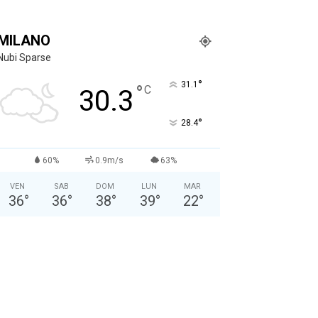
MILANO
Nubi Sparse
°
31.1
°
C
30.3
°
28.4
60%
0.9m/s
63%
VEN
SAB
DOM
LUN
MAR
36
°
36
°
38
°
39
°
22
°