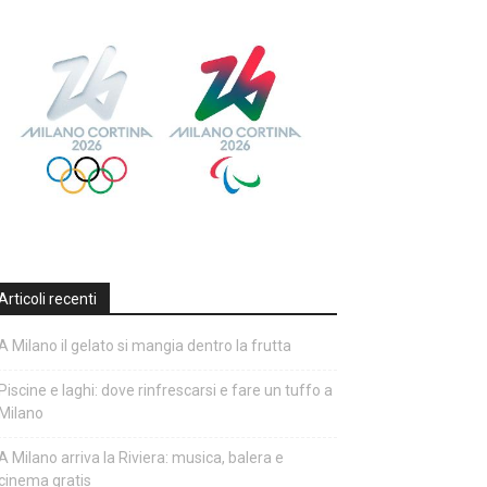
Articoli recenti
A Milano il gelato si mangia dentro la frutta
Piscine e laghi: dove rinfrescarsi e fare un tuffo a
Milano
A Milano arriva la Riviera: musica, balera e
cinema gratis