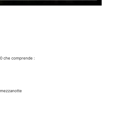
 è già completamente allestito !
.00 che comprende :
o mezzanotte