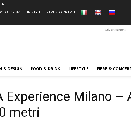
edi
OOD & DRINK
LIFESTYLE
FIERE & CONCERTI
Advertisement
N & DESIGN
FOOD & DRINK
LIFESTYLE
FIERE & CONCER
xperience Milano – Ap
00 metri