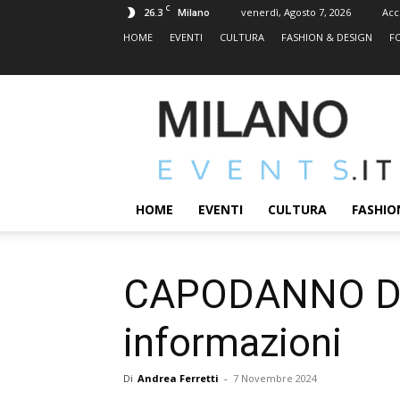
C
26.3
venerdì, Agosto 7, 2026
Acc
Milano
HOME
EVENTI
CULTURA
FASHION & DESIGN
F
MILANOEVENTS.IT
|
News
2.0
ed
Eventi
HOME
EVENTI
CULTURA
FASHIO
a
Milano
CAPODANNO DAZ
informazioni
Di
Andrea Ferretti
-
7 Novembre 2024