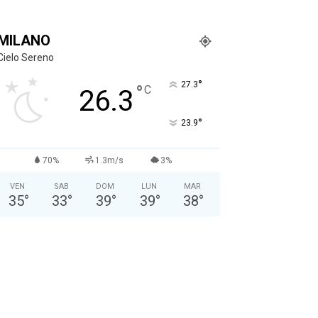
MILANO
Cielo Sereno
°
27.3
°
C
26.3
°
23.9
70%
1.3m/s
3%
VEN
SAB
DOM
LUN
MAR
35
°
33
°
39
°
39
°
38
°