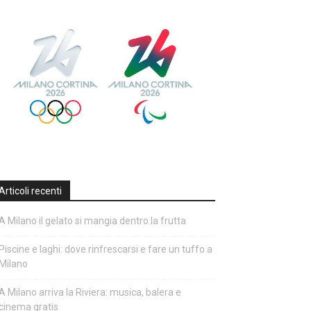
Articoli recenti
A Milano il gelato si mangia dentro la frutta
Piscine e laghi: dove rinfrescarsi e fare un tuffo a
Milano
A Milano arriva la Riviera: musica, balera e
cinema gratis