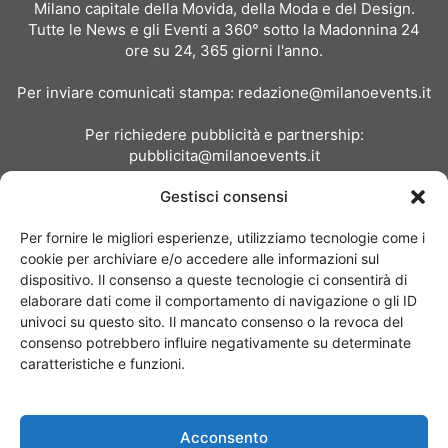
Milano capitale della Movida, della Moda e del Design.
Tutte le News e gli Eventi a 360° sotto la Madonnina 24
ore su 24, 365 giorni l'anno.
Per inviare comunicati stampa:
redazione@milanoevents.it
Per richiedere pubblicità e partnership:
pubblicita@milanoevents.it
Gestisci consensi
SEGUICI
Per fornire le migliori esperienze, utilizziamo tecnologie come i
cookie per archiviare e/o accedere alle informazioni sul
dispositivo. Il consenso a queste tecnologie ci consentirà di
elaborare dati come il comportamento di navigazione o gli ID
univoci su questo sito. Il mancato consenso o la revoca del
consenso potrebbero influire negativamente su determinate
Chi siamo
I Nostri Clienti
Contattaci
Collabora con noi
caratteristiche e funzioni.
Pubblicità
Privacy policy
Linee editoriali
Acconsento
© Copyright 2017 - MilanoEvents.it© managed by