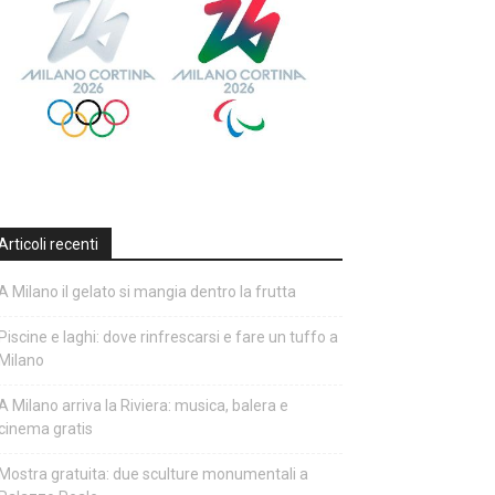
Articoli recenti
A Milano il gelato si mangia dentro la frutta
Piscine e laghi: dove rinfrescarsi e fare un tuffo a
Milano
A Milano arriva la Riviera: musica, balera e
cinema gratis
Mostra gratuita: due sculture monumentali a