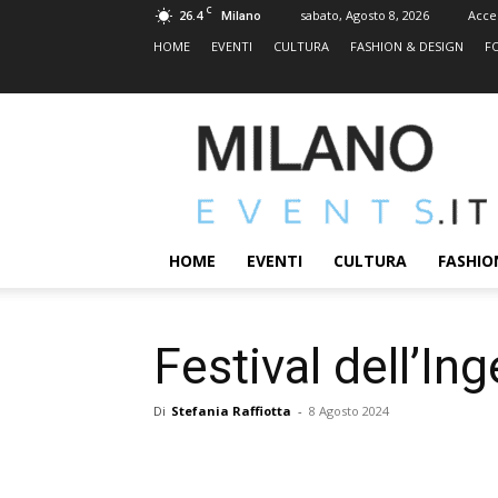
C
26.4
sabato, Agosto 8, 2026
Acce
Milano
HOME
EVENTI
CULTURA
FASHION & DESIGN
F
MILANOEVENTS.IT
|
News
2.0
ed
Eventi
HOME
EVENTI
CULTURA
FASHIO
a
Milano
Festival dell’In
Di
Stefania Raffiotta
-
8 Agosto 2024