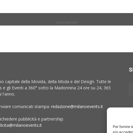
Advertisement
S
no capitale della Movida, della Moda e del Design. Tutte le
 e gli Eventi a 360° sotto la Madonnina 24 ore su 24, 365
i l'anno.
inviare comunicati stampa:
redazione@milanoevents.it
ichiedere pubblicità e partnership:
licita@milanoevents.it
Per fornire 
e/o accedere