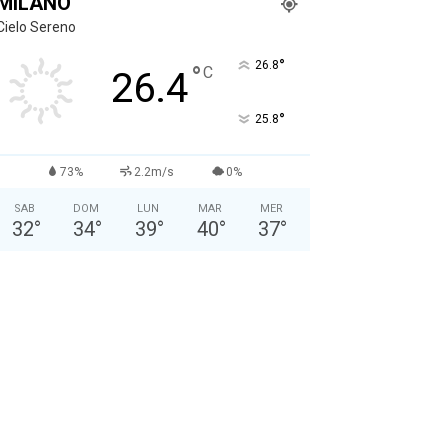
MILANO
Cielo Sereno
°
26.8
°
C
26.4
°
25.8
73%
2.2m/s
0%
SAB
DOM
LUN
MAR
MER
32
°
34
°
39
°
40
°
37
°