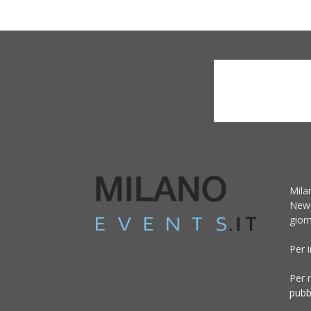
Mila
News
giorn
Per 
Per r
pubb