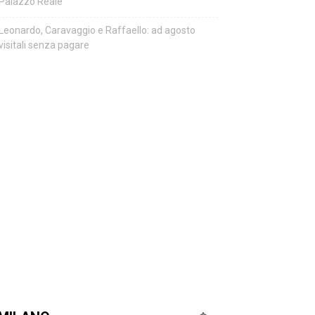
Palazzo Reale
Leonardo, Caravaggio e Raffaello: ad agosto
visitali senza pagare