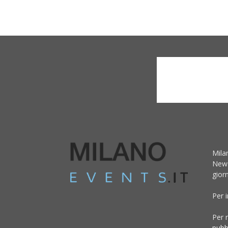
Mila
News
giorn
Per 
Per r
pubb