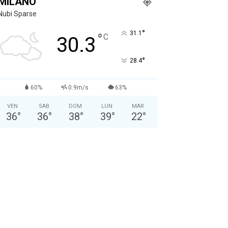
MILANO
Nubi Sparse
°
31.1
°
C
30.3
°
28.4
60%
0.9m/s
63%
VEN
SAB
DOM
LUN
MAR
36
°
36
°
38
°
39
°
22
°