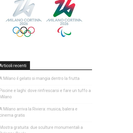
Articoli recenti
A Milano il gelato si mangia dentro la frutta
Piscine e laghi: dove rinfrescarsi e fare un tuffo a
Milano
A Milano arriva la Riviera: musica, balera e
cinema gratis
Mostra gratuita: due sculture monumentali a