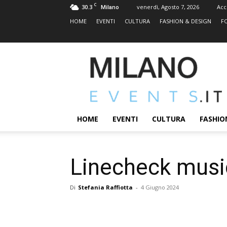
C
30.3
venerdì, Agosto 7, 2026
Acc
Milano
HOME
EVENTI
CULTURA
FASHION & DESIGN
F
MILANOEVENTS.IT
|
News
2.0
ed
Eventi
HOME
EVENTI
CULTURA
FASHIO
a
Milano
Linecheck musi
Di
Stefania Raffiotta
-
4 Giugno 2024