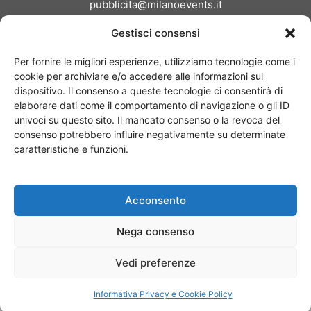
pubblicita@milanoevents.it
Gestisci consensi
SEGUICI
Per fornire le migliori esperienze, utilizziamo tecnologie come i
cookie per archiviare e/o accedere alle informazioni sul
dispositivo. Il consenso a queste tecnologie ci consentirà di
elaborare dati come il comportamento di navigazione o gli ID
univoci su questo sito. Il mancato consenso o la revoca del
consenso potrebbero influire negativamente su determinate
Chi siamo
I Nostri Clienti
Contattaci
Collabora con noi
caratteristiche e funzioni.
Pubblicità
Privacy policy
Linee editoriali
Acconsento
© Copyright 2017 - MilanoEvents.it© managed by
Nega consenso
Vedi preferenze
Informativa Privacy e Cookie Policy