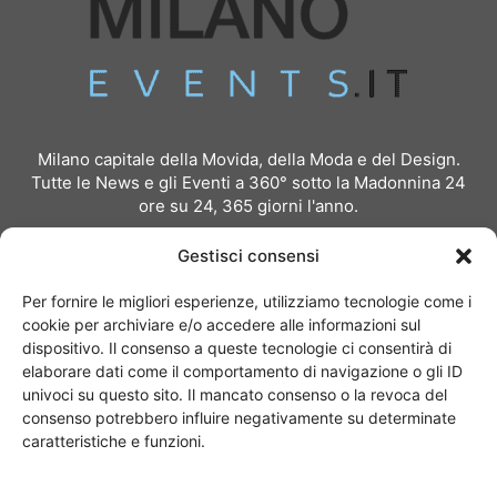
Milano capitale della Movida, della Moda e del Design.
Tutte le News e gli Eventi a 360° sotto la Madonnina 24
ore su 24, 365 giorni l'anno.
Per inviare comunicati stampa:
redazione@milanoevents.it
Gestisci consensi
Per richiedere pubblicità e partnership:
Per fornire le migliori esperienze, utilizziamo tecnologie come i
pubblicita@milanoevents.it
cookie per archiviare e/o accedere alle informazioni sul
dispositivo. Il consenso a queste tecnologie ci consentirà di
elaborare dati come il comportamento di navigazione o gli ID
SEGUICI
univoci su questo sito. Il mancato consenso o la revoca del
consenso potrebbero influire negativamente su determinate
caratteristiche e funzioni.