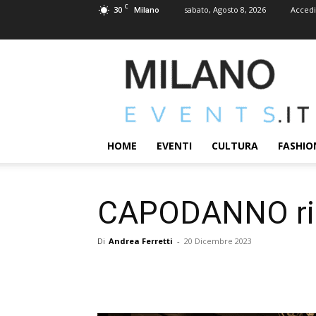
C
30
sabato, Agosto 8, 2026
Accedi
Milano
MILANOEVENTS.IT
|
News
2.0
ed
Eventi
HOME
EVENTI
CULTURA
FASHIO
a
Milano
CAPODANNO ris
Di
Andrea Ferretti
-
20 Dicembre 2023