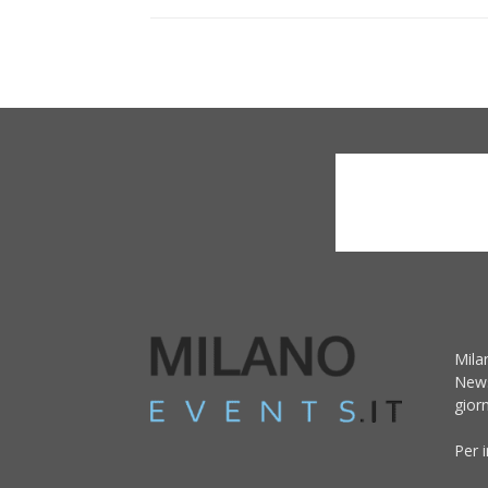
Mila
News
giorn
Per 