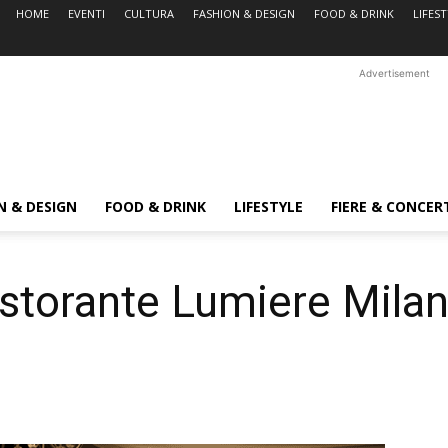
HOME
EVENTI
CULTURA
FASHION & DESIGN
FOOD & DRINK
LIFES
Advertisement
N & DESIGN
FOOD & DRINK
LIFESTYLE
FIERE & CONCER
torante Lumiere Mila