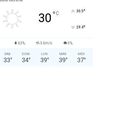
°
30.5
°
C
30
°
29.4
63%
3.6m/s
0%
SAB
DOM
LUN
MAR
MER
33
°
34
°
39
°
39
°
37
°