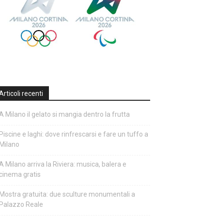
Articoli recenti
A Milano il gelato si mangia dentro la frutta
Piscine e laghi: dove rinfrescarsi e fare un tuffo a
Milano
A Milano arriva la Riviera: musica, balera e
cinema gratis
Mostra gratuita: due sculture monumentali a
Palazzo Reale