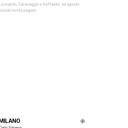
Leonardo, Caravaggio e Raffaello: ad agosto
visitali senza pagare
MILANO
Cielo Sereno