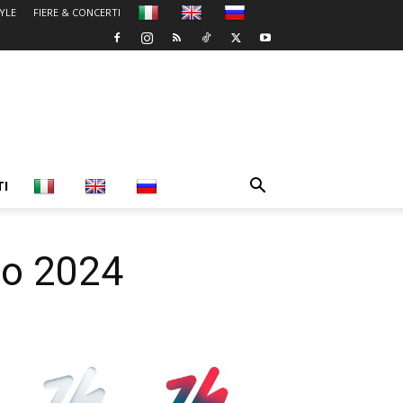
TYLE
FIERE & CONCERTI
TI
no 2024