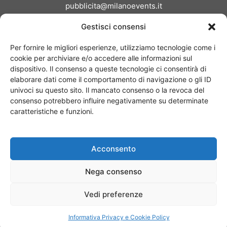
pubblicita@milanoevents.it
Gestisci consensi
SEGUICI
Per fornire le migliori esperienze, utilizziamo tecnologie come i
cookie per archiviare e/o accedere alle informazioni sul
dispositivo. Il consenso a queste tecnologie ci consentirà di
elaborare dati come il comportamento di navigazione o gli ID
univoci su questo sito. Il mancato consenso o la revoca del
consenso potrebbero influire negativamente su determinate
Chi siamo
I Nostri Clienti
Contattaci
Collabora con noi
caratteristiche e funzioni.
Pubblicità
Privacy policy
Linee editoriali
Acconsento
© Copyright 2017 - MilanoEvents.it© managed by
Nega consenso
Vedi preferenze
Informativa Privacy e Cookie Policy