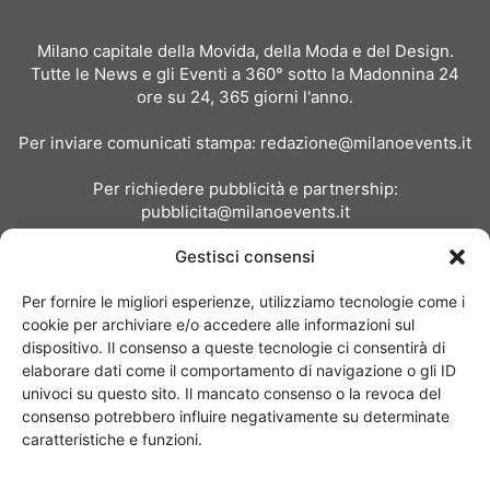
Milano capitale della Movida, della Moda e del Design.
Tutte le News e gli Eventi a 360° sotto la Madonnina 24
ore su 24, 365 giorni l'anno.
Per inviare comunicati stampa:
redazione@milanoevents.it
Per richiedere pubblicità e partnership:
pubblicita@milanoevents.it
Gestisci consensi
SEGUICI
Per fornire le migliori esperienze, utilizziamo tecnologie come i
cookie per archiviare e/o accedere alle informazioni sul
dispositivo. Il consenso a queste tecnologie ci consentirà di
elaborare dati come il comportamento di navigazione o gli ID
univoci su questo sito. Il mancato consenso o la revoca del
consenso potrebbero influire negativamente su determinate
Chi siamo
I Nostri Clienti
Contattaci
Collabora con noi
caratteristiche e funzioni.
Pubblicità
Privacy policy
Linee editoriali