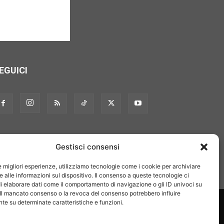
EGUICI
Gestisci consensi
le migliori esperienze, utilizziamo tecnologie come i cookie per archiviare
 alle informazioni sul dispositivo. Il consenso a queste tecnologie ci
i elaborare dati come il comportamento di navigazione o gli ID univoci su
 Il mancato consenso o la revoca del consenso potrebbero influire
on noi
Pubblicità
Privacy policy
Linee editoriali
e su determinate caratteristiche e funzioni.