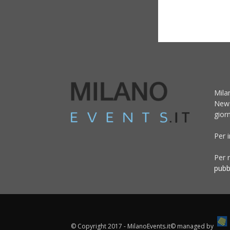
Mila
News
giorn
Per 
Per r
pubb
© Copyright 2017 - MilanoEvents.it© managed by