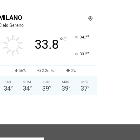
MILANO
Cielo Sereno
°
34.7
°
C
33.8
°
33.2
56%
2.2m/s
0%
SAB
DOM
LUN
MAR
MER
34
°
34
°
39
°
39
°
37
°