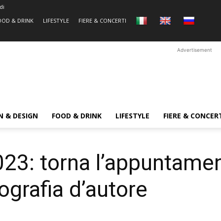
di
OOD & DRINK
LIFESTYLE
FIERE & CONCERTI
Advertisement
N & DESIGN
FOOD & DRINK
LIFESTYLE
FIERE & CONCER
023: torna l’appuntamen
ografia d’autore