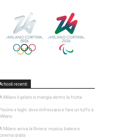
Articoli recenti
A Milano il gelato si mangia dentro la frutta
Piscine e laghi: dove rinfrescarsi e fare un tuffo a
Milano
A Milano arriva la Riviera: musica, balera e
cinema gratis