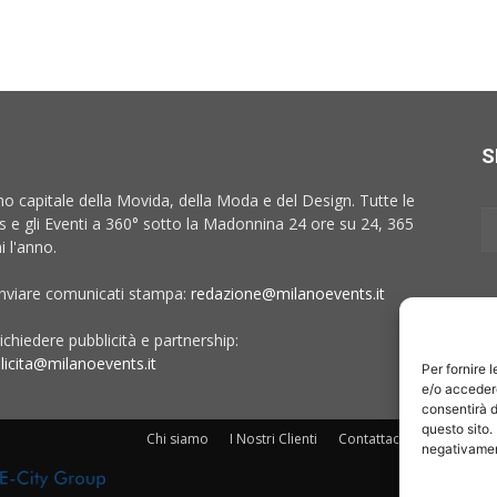
S
no capitale della Movida, della Moda e del Design. Tutte le
 e gli Eventi a 360° sotto la Madonnina 24 ore su 24, 365
i l'anno.
inviare comunicati stampa:
redazione@milanoevents.it
ichiedere pubblicità e partnership:
licita@milanoevents.it
Per fornire 
e/o accedere
consentirà d
questo sito.
Chi siamo
I Nostri Clienti
Contattaci
Collabora c
negativament