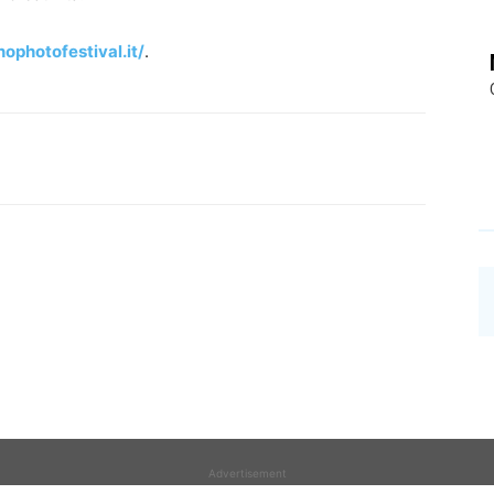
ophotofestival.it/
.
Advertisement