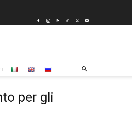
TI
to per gli