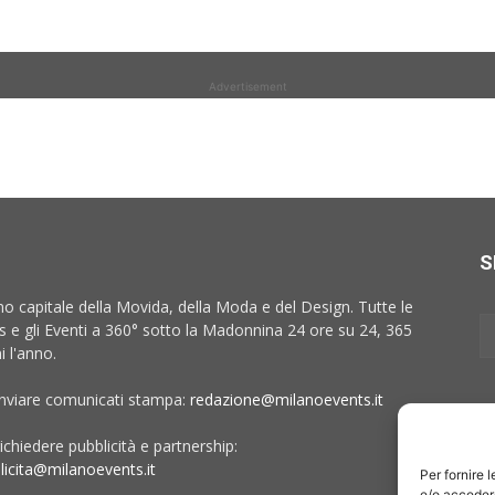
Advertisement
S
no capitale della Movida, della Moda e del Design. Tutte le
 e gli Eventi a 360° sotto la Madonnina 24 ore su 24, 365
i l'anno.
inviare comunicati stampa:
redazione@milanoevents.it
ichiedere pubblicità e partnership:
licita@milanoevents.it
Per fornire 
e/o accedere