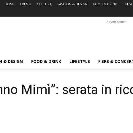
HOME
EVENTI
CULTURA
FASHION & DESIGN
FOOD & DRINK
LIFES
Advertisement
N & DESIGN
FOOD & DRINK
LIFESTYLE
FIERE & CONCER
o Mimì”: serata in ric