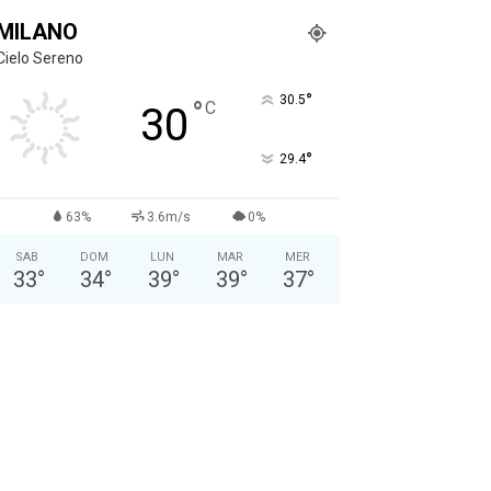
MILANO
Cielo Sereno
°
30.5
°
C
30
°
29.4
63%
3.6m/s
0%
SAB
DOM
LUN
MAR
MER
33
°
34
°
39
°
39
°
37
°