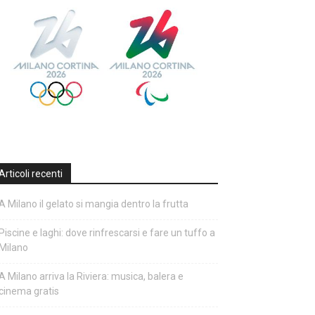
Articoli recenti
A Milano il gelato si mangia dentro la frutta
Piscine e laghi: dove rinfrescarsi e fare un tuffo a
Milano
A Milano arriva la Riviera: musica, balera e
cinema gratis