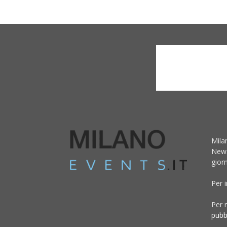
Mila
News
giorn
Per 
Per r
pubb