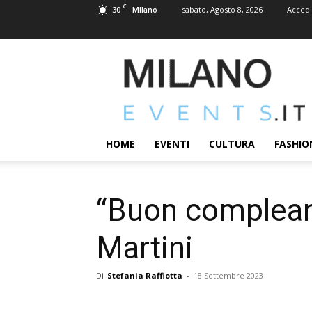
C
30
sabato, Agosto 8, 2026
Accedi
Milano
MILANOEVENTS.IT
|
News
2.0
ed
Eventi
HOME
EVENTI
CULTURA
FASHIO
a
Milano
“Buon compleann
Martini
Di
Stefania Raffiotta
-
18 Settembre 2023