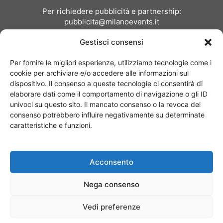
Per richiedere pubblicità e partnership:
pubblicita@milanoevents.it
Gestisci consensi
SEGUICI
Per fornire le migliori esperienze, utilizziamo tecnologie come i
cookie per archiviare e/o accedere alle informazioni sul
dispositivo. Il consenso a queste tecnologie ci consentirà di
elaborare dati come il comportamento di navigazione o gli ID
univoci su questo sito. Il mancato consenso o la revoca del
consenso potrebbero influire negativamente su determinate
Chi siamo
I Nostri Clienti
Contattaci
Collabora con noi
caratteristiche e funzioni.
Pubblicità
Privacy policy
Linee editoriali
Acconsento
© Copyright 2017 - MilanoEvents.it© managed by
Nega consenso
Vedi preferenze