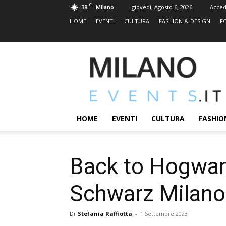
C
38
giovedì, Agosto 6, 2026
Acced
Milano
HOME
EVENTI
CULTURA
FASHION & DESIGN
F
MILANOEVENTS.IT
|
News
2.0
ed
Eventi
HOME
EVENTI
CULTURA
FASHIO
a
Milano
Back to Hogwart
Schwarz Milano
Di
Stefania Raffiotta
-
1 Settembre 2023