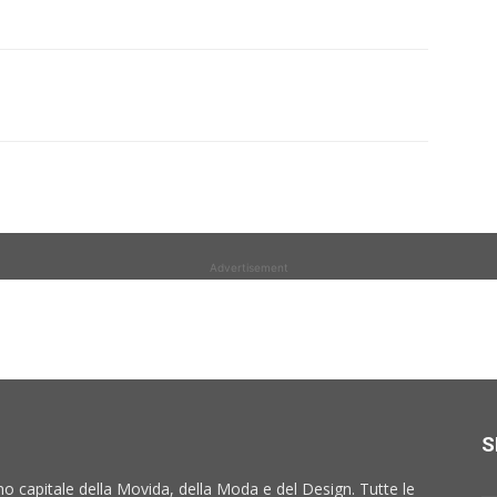
Advertisement
S
no capitale della Movida, della Moda e del Design. Tutte le