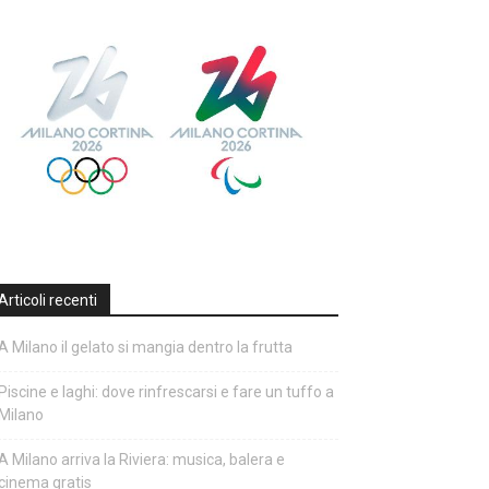
Articoli recenti
A Milano il gelato si mangia dentro la frutta
Piscine e laghi: dove rinfrescarsi e fare un tuffo a
Milano
A Milano arriva la Riviera: musica, balera e
cinema gratis