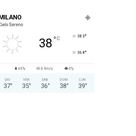
MILANO
Cielo Sereno
°
38.3
°
C
38
°
36.8
65%
0.9m/s
0%
GIO
VEN
SAB
DOM
LUN
37
°
35
°
36
°
38
°
39
°